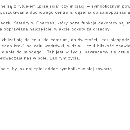
ne są z rytuałem „przejścia” czy inicjacji – symbolicznym po
 poszukiwania duchowego centrum, dążenia do samopoznania
adzki Katedry w Chartres, który poza funkcją dekoracyjną u
a odprawiana najczęściej w akcie pokuty za grzechy.
 zbliżał się do celu, do centrum, do świętości, lecz niespo
„jeden krok” od celu wędrówki, widział i czuł bliskość zba
go diabła do młodego”. Tak jest w życiu, nawracamy się czuje
rowadzają nas w pole. Labirynt życia.
ncie, by jak najlepiej oddać symbolikę w niej zawartą.