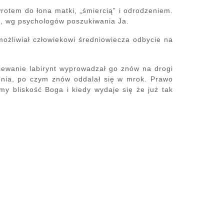
wrotem do łona matki, „śmiercią” i odrodzeniem.
, wg psychologów poszukiwania Ja.
możliwiał człowiekowi średniowiecza odbycie na
dziewanie labirynt wyprowadzał go znów na drogi
wienia, po czym znów oddalał się w mrok. Prawo
my bliskość Boga i kiedy wydaje się że już tak