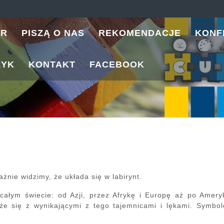
ER
PISZĄ O NAS
REKOMENDACJE
KONF
ZYK
KONTAKT
FACEBOOK
żnie widzimy, że układa się w labirynt.
całym świecie: od Azji, przez Afrykę i Europę aż po Amery
ąże się z wynikającymi z tego tajemnicami i lękami. Symbole