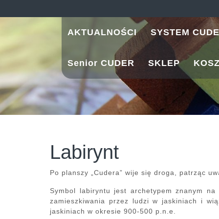
Skip
to
content
AKTUALNOŚCI
SYSTEM CUD
Senior CUDER
SKLEP
KOS
Labirynt
Po planszy „Cudera” wije się droga, patrząc uwa
Symbol labiryntu jest archetypem znanym na 
zamieszkiwania przez ludzi w jaskiniach i wi
jaskiniach w okresie 900-500 p.n.e.