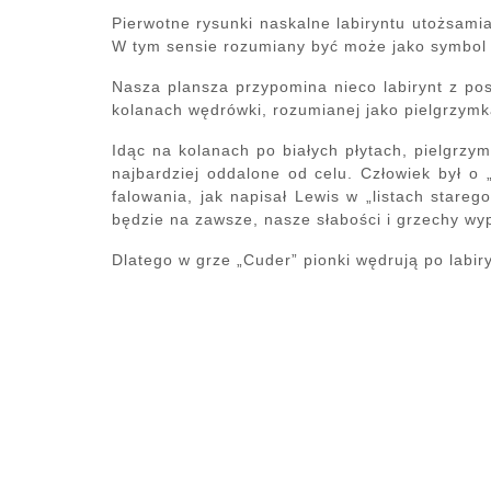
Pierwotne rysunki naskalne labiryntu utożsamia
W tym sensie rozumiany być może jako symbol
Nasza plansza przypomina nieco labirynt z pos
kolanach wędrówki, rozumianej jako pielgrzymk
Idąc na kolanach po białych płytach, pielgrzym
najbardziej oddalone od celu. Człowiek był o 
falowania, jak napisał Lewis w „listach stare
będzie na zawsze, nasze słabości i grzechy wyp
Dlatego w grze „Cuder” pionki wędrują po labiry