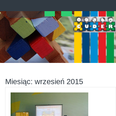
Skip
to
content
Open
Button
Miesiąc:
wrzesień 2015