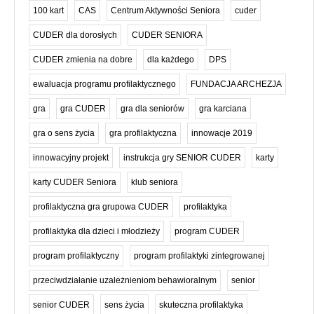
100 kart
CAS
Centrum Aktywności Seniora
cuder
CUDER dla dorosłych
CUDER SENIORA
CUDER zmienia na dobre
dla każdego
DPS
ewaluacja programu profilaktycznego
FUNDACJA ARCHEZJA
gra
gra CUDER
gra dla seniorów
gra karciana
gra o sens życia
gra profilaktyczna
innowacje 2019
innowacyjny projekt
instrukcja gry SENIOR CUDER
karty
karty CUDER Seniora
klub seniora
profilaktyczna gra grupowa CUDER
profilaktyka
profilaktyka dla dzieci i młodzieży
program CUDER
program profilaktyczny
program profilaktyki zintegrowanej
przeciwdziałanie uzależnieniom behawioralnym
senior
senior CUDER
sens życia
skuteczna profilaktyka