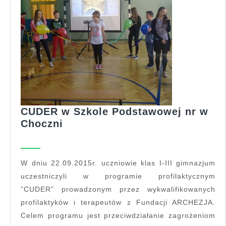
CUDER w Szkole Podstawowej nr w
CUDER
Choczni
w
Szkole
Podstawowej
W dniu 22.09.2015r. uczniowie klas I-III gimnazjum
nr
uczestniczyli w programie profilaktycznym
w
”CUDER” prowadzonym przez wykwalifikowanych
Choczni
profilaktyków i terapeutów z Fundacji ARCHEZJA.
Celem programu jest przeciwdziałanie zagrożeniom