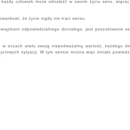
 każdy człowiek może odnaleźć w swoim życiu sens, więcej 
nkowi, że życie nigdy nie traci sensu.
iązkiem odpowiedzialnego dorosłego, jest poszukiwanie s
y w oczach wielu swoją niepodważalną wartość, każdego dn
 życiowych sytyacji. W tym sensie można więc śmiało powiedz
.