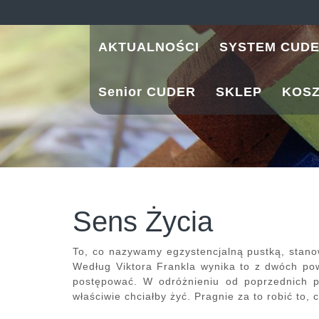
Skip
to
content
AKTUALNOŚCI
SYSTEM CUD
Senior CUDER
SKLEP
KOS
Sens Życia
To, co nazywamy egzystencjalną pustką, stanow
Według Viktora Frankla wynika to z dwóch pow
postępować. W odróżnieniu od poprzednich pok
właściwie chciałby żyć. Pragnie za to robić to,