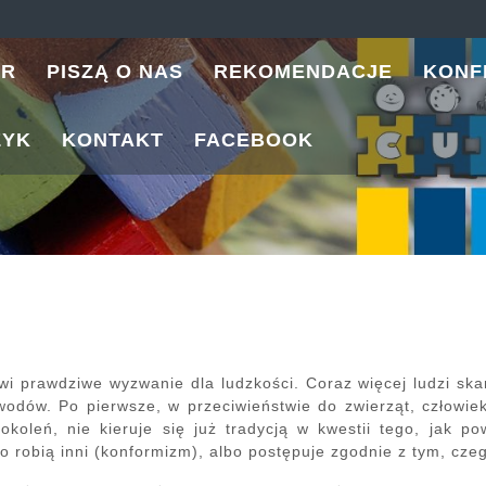
ER
PISZĄ O NAS
REKOMENDACJE
KONF
ZYK
KONTAKT
FACEBOOK
i prawdziwe wyzwanie dla ludzkości. Coraz więcej ludzi skar
odów. Po pierwsze, w przeciwieństwie do zwierząt, człowiek 
oleń, nie kieruje się już tradycją w kwestii tego, jak p
 co robią inni (konformizm), albo postępuje zgodnie z tym, czeg