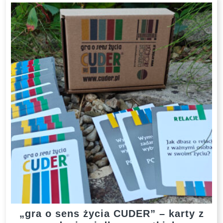
„gra o sens życia CUDER” – karty z