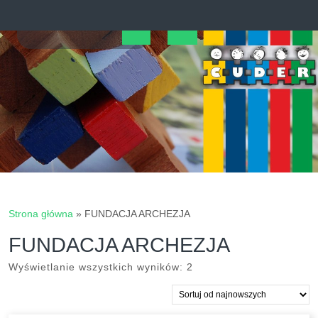
Skip
to
content
Open
Button
Strona główna
»
FUNDACJA ARCHEZJA
FUNDACJA ARCHEZJA
Posortowane
Wyświetlanie wszystkich wyników: 2
według
najnowszych