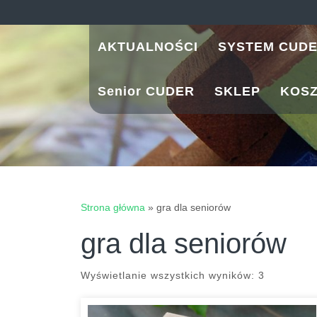
Skip
to
content
AKTUALNOŚCI
SYSTEM CUD
Senior CUDER
SKLEP
KOS
Strona główna
»
gra dla seniorów
gra dla seniorów
Posortow
Wyświetlanie wszystkich wyników: 3
według
najnowsz