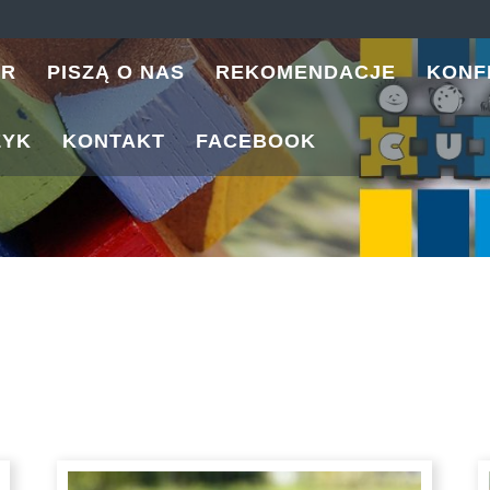
ER
PISZĄ O NAS
REKOMENDACJE
KONF
ZYK
KONTAKT
FACEBOOK
ane
ych