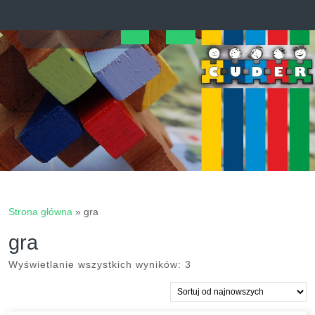
Skip
to
content
Open
Button
Strona główna
»
gra
gra
Posortowane
Wyświetlanie wszystkich wyników: 3
według
najnowszych