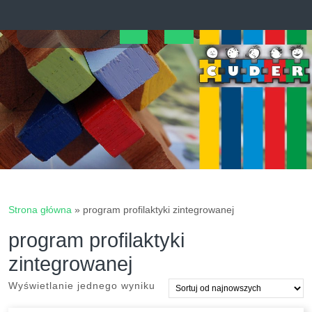
Skip
to
content
Open
Button
Strona główna
»
program profilaktyki zintegrowanej
program profilaktyki
zintegrowanej
Wyświetlanie jednego wyniku