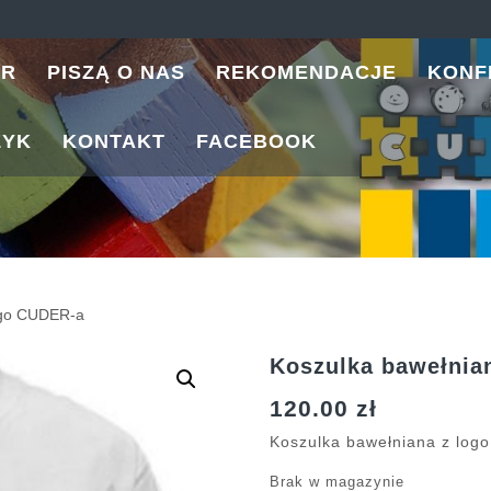
ER
PISZĄ O NAS
REKOMENDACJE
KONF
ZYK
KONTAKT
FACEBOOK
ogo CUDER-a
Koszulka bawełnia
120.00
zł
Koszulka bawełniana z log
Brak w magazynie