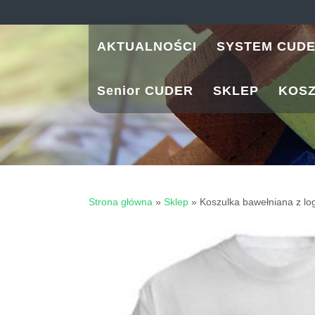
Skip
to
content
AKTUALNOŚCI
SYSTEM CUD
Senior CUDER
SKLEP
KOS
Strona główna
»
Sklep
»
Koszulka bawełniana z l