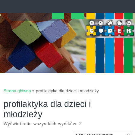
Skip
to
content
Open
Button
Strona główna
»
profilaktyka dla dzieci i młodzieży
profilaktyka dla dzieci i
młodzieży
Posortowane
Wyświetlanie wszystkich wyników: 2
według