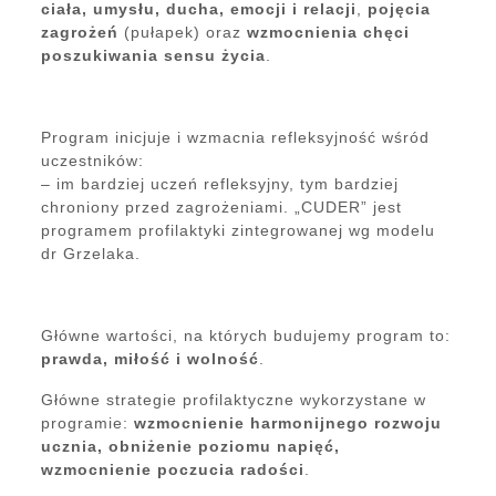
ciała, umysłu, ducha, emocji i relacji
,
pojęcia
zagrożeń
(pułapek) oraz
wzmocnienia chęci
poszukiwania sensu życia
.
Program inicjuje i wzmacnia refleksyjność wśród
uczestników:
– im bardziej uczeń refleksyjny, tym bardziej
chroniony przed zagrożeniami. „CUDER” jest
programem profilaktyki zintegrowanej wg modelu
dr Grzelaka.
Główne wartości, na których budujemy program to:
prawda, miłość i wolność
.
Główne strategie profilaktyczne wykorzystane w
programie:
wzmocnienie harmonijnego rozwoju
ucznia, obniżenie poziomu napięć,
wzmocnienie poczucia radości
.