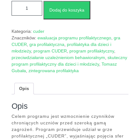
ilość Program profilaktyki zintegrowanej CUDER - pełna
Dodaj do koszyka
wersja
Kategoria:
cuder
Znaczników:
ewaluacja programu profilaktycznego
,
gra
CUDER
,
gra profilaktyczna
,
profilaktyka dla dzieci i
młodzieży
,
program CUDER
,
program profilaktyczny
,
przeciwdziałanie uzależnieniom behawioralnym
,
skuteczny
program profilaktyczny dla dzieci i młodzieży
,
Tomasz
Gubała
,
zintegrowana profilaktyka
Opis
Opis
Celem programu jest wzmocnienie czynników
chroniących uczniów przed szeroką gamą
zagrożeń. Program przewiduje udział w grze
profilaktycznej „CUDER”, wyjaśniając pojęcia sfer