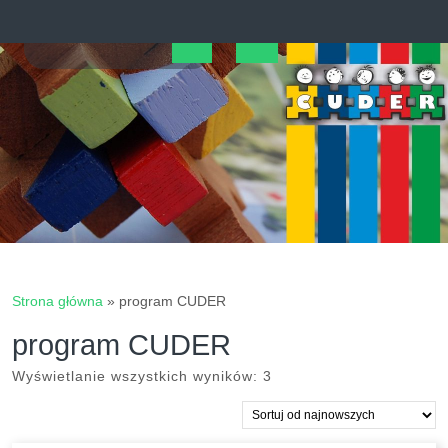
Skip
to
content
Open
Button
Strona główna
»
program CUDER
program CUDER
Posortowane
Wyświetlanie wszystkich wyników: 3
według
najnowszych