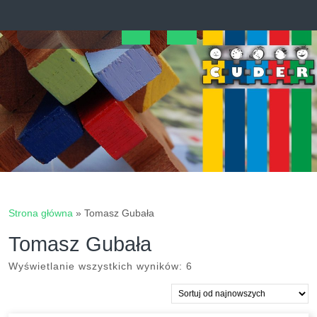
Skip
to
content
Open
Button
Strona główna
»
Tomasz Gubała
Tomasz Gubała
Posortowane
Wyświetlanie wszystkich wyników: 6
według
najnowszych