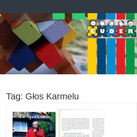
Skip
to
content
Open
Button
Tag:
Głos Karmelu