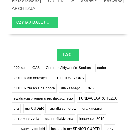
zintegrowanej CUDER w osadzie nazwanej
Dolinie
ARCHEZJĄ.
Prądnika
CZYTAJ
CZYTAJ DALEJ...
DALEJ...
Tagi
100 kart
CAS
Centrum Aktywności Seniora
cuder
CUDER dla dorosłych
CUDER SENIORA
CUDER zmienia na dobre
dla każdego
DPS
ewaluacja programu profilaktycznego
FUNDACJA ARCHEZJA
gra
gra CUDER
gra dla seniorów
gra karciana
gra o sens życia
gra profilaktyczna
innowacje 2019
innowacyjny projekt
instrukcja gry SENIOR CUDER
karty