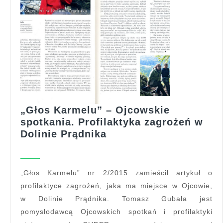
„Głos Karmelu” – Ojcowskie
spotkania. Profilaktyka zagrożeń w
„Głos
Dolinie Prądnika
Karmelu”
–
Ojcowskie
„Głos Karmelu” nr 2/2015 zamieścił artykuł o
spotkania.
profilaktyce zagrożeń, jaka ma miejsce w Ojcowie,
Profilaktyka
w Dolinie Prądnika. Tomasz Gubała jest
zagrożeń
pomysłodawcą Ojcowskich spotkań i profilaktyki
w