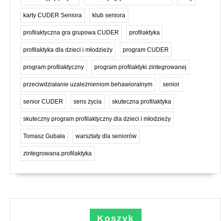
karty CUDER Seniora
klub seniora
profilaktyczna gra grupowa CUDER
profilaktyka
profilaktyka dla dzieci i młodzieży
program CUDER
program profilaktyczny
program profilaktyki zintegrowanej
przeciwdziałanie uzależnieniom behawioralnym
senior
senior CUDER
sens życia
skuteczna profilaktyka
skuteczny program profilaktyczny dla dzieci i młodzieży
Tomasz Gubała
warsztaty dla seniorów
zintegrowana profilaktyka
Koszyk