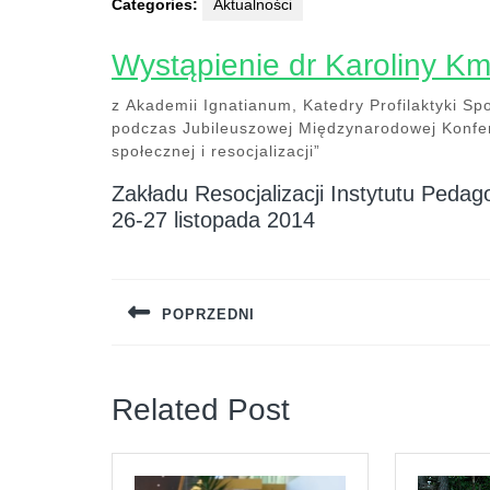
Categories:
Aktualności
Wystąpienie dr Karoliny Km
z Akademii Ignatianum, Katedry Profilaktyki Spo
podczas Jubileuszowej Międzynarodowej Konfere
społecznej i resocjalizacji”
Zakładu Resocjalizacji Instytutu Peda
26-27 listopada 2014
Nawigacja
wpisu
POPRZEDNI
Previous
post:
Related Post