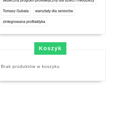
skuteczny program profilaktyczny dla dzieci i młodzieży
Tomasz Gubała
warsztaty dla seniorów
zintegrowana profilaktyka
Koszyk
Brak produktów w koszyku.