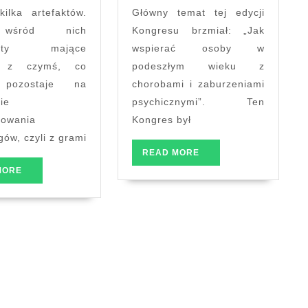
kilka artefaktów.
Główny temat tej edycji
wśród nich
Kongresu brzmiał: „Jak
mioty mające
wspierać osoby w
k z czymś, co
podeszłym wieku z
 pozostaje na
chorobami i zaburzeniami
ie
psychicznymi”. Ten
sowania
Kongres był
gów, czyli z grami
READ
READ MORE
MORE
READ
MORE
MORE