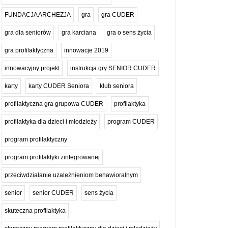
FUNDACJA ARCHEZJA
gra
gra CUDER
gra dla seniorów
gra karciana
gra o sens życia
gra profilaktyczna
innowacje 2019
innowacyjny projekt
instrukcja gry SENIOR CUDER
karty
karty CUDER Seniora
klub seniora
profilaktyczna gra grupowa CUDER
profilaktyka
profilaktyka dla dzieci i młodzieży
program CUDER
program profilaktyczny
program profilaktyki zintegrowanej
przeciwdziałanie uzależnieniom behawioralnym
senior
senior CUDER
sens życia
skuteczna profilaktyka