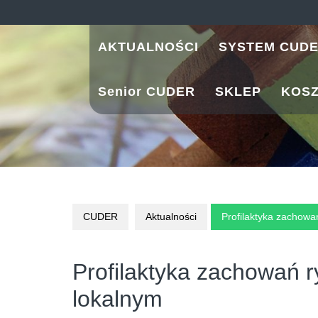
Skip
to
content
AKTUALNOŚCI
SYSTEM CUD
Senior CUDER
SKLEP
KOS
CUDER
Aktualności
Profilaktyka zachow
Profilaktyka zachowań 
lokalnym