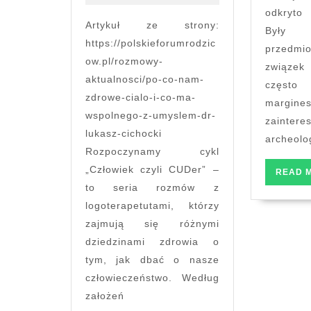
nam
odkryto 
zdrowe
Artykuł ze strony:
Były 
ciało
https://polskieforumrodzic
przed
i
ow.pl/rozmowy-
związe
co
aktualnosci/po-co-nam-
często
ma
zdrowe-cialo-i-co-ma-
wspólnego
margines
wspolnego-z-umyslem-dr-
z
zaintere
lukasz-cichocki
umysłem? Wywiad
archeolo
Rozpoczynamy cykl
z
dr
„Człowiek czyli CUDer” –
READ 
Łukaszem
to seria rozmów z
Cichockim.
logoterapetutami, którzy
zajmują się różnymi
dziedzinami zdrowia o
tym, jak dbać o nasze
człowieczeństwo. Według
założeń