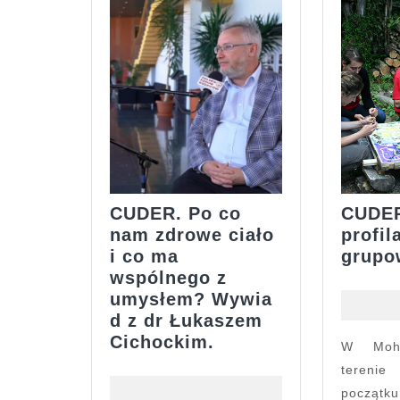
CUDER. Po co
CUDE
nam zdrowe ciało
profil
i co ma
grupo
wspólnego z
umysłem? Wywia
d z dr Łukaszem
CUDER.
Cichockim.
W Mohendżo-Daro na
Po
tereni
co
począt