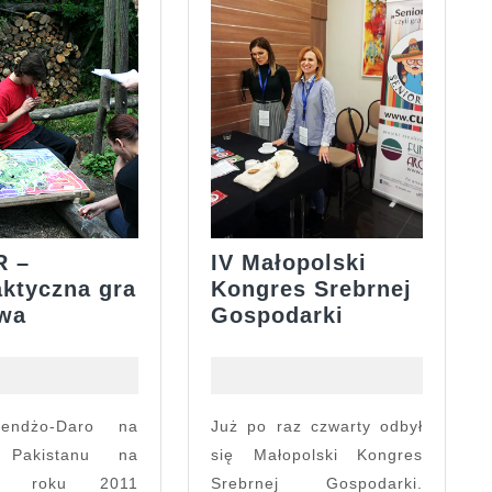
R –
IV Małopolski
aktyczna gra
Kongres Srebrnej
CUDER
IV
wa
Gospodarki
–
Małopolski
profilaktyczna
Kongres
gra
Srebrnej
grupowa
Gospodarki
Już po raz czwarty odbył
e Pakistanu na
się Małopolski Kongres
ku roku 2011
Srebrnej Gospodarki.