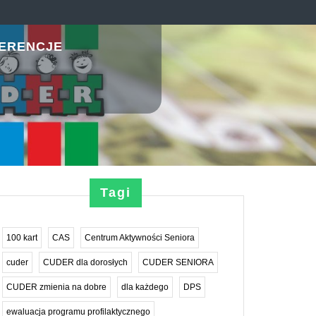
ERENCJE
Tagi
100 kart
CAS
Centrum Aktywności Seniora
cuder
CUDER dla dorosłych
CUDER SENIORA
CUDER zmienia na dobre
dla każdego
DPS
ewaluacja programu profilaktycznego