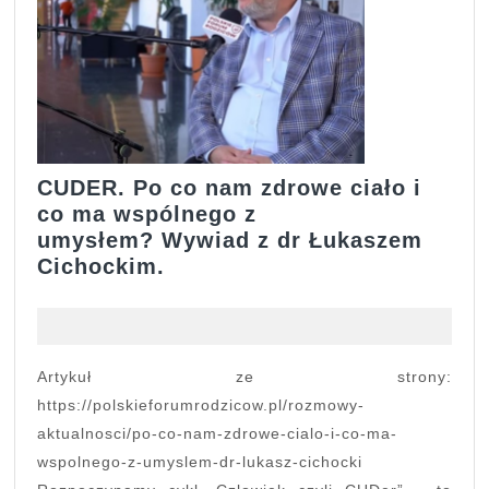
CUDER. Po co nam zdrowe ciało i
co ma wspólnego z
umysłem? Wywiad z dr Łukaszem
CUDER.
Cichockim.
Po
co
nam
zdrowe
Artykuł ze strony:
ciało
https://polskieforumrodzicow.pl/rozmowy-
i
aktualnosci/po-co-nam-zdrowe-cialo-i-co-ma-
co
wspolnego-z-umyslem-dr-lukasz-cichocki
ma