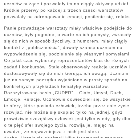
uczniów nużące i pozwalały im na ciągły aktywny udział.
Krótkie przerwy po każdej z trzech części warsztatów
pozwalały na odreagowanie emocji, posilenie się, relaks.
Panie prowadzące warsztaty miały właściwe podejście do
uczniów, były pogodne, otwarte na ich pomysły, zwracały
się do nich w sposób życzliwy, z humorem, miały ciągły
kontakt z „publicznością”, dawały szansę uczniom na
wypowiedzenie się, podzielenie się własnymi pomysłami.
Co jakiś czas wybierały reprezentantów klas do różnych
zadań i konkursów. Stale obserwowały reakcje uczniów i
dostosowywały się do nich kierując ich uwagą. Uczniom
już na samym początku wyjaśniono w prosty sposób na
konkretnych przykładach tematykę warsztatów.
Rozszyfrowano hasło „CUDER” – Ciało, Umysł, Duch,
Emocje, Relacje. Uczniowie dowiedzieli się, że wszystkie
te sfery, które posiada człowiek, trzeba przez całe życie
rozwijać, nie można się skupiać tylko na jednej, gdyż
prawdziwie szczęśliwy człowiek jest tylko wtedy, gdy dba
o te pięć sfer swojego życia, rozwija je, mając na
uwadze, że najważniejszą z nich jest sfera