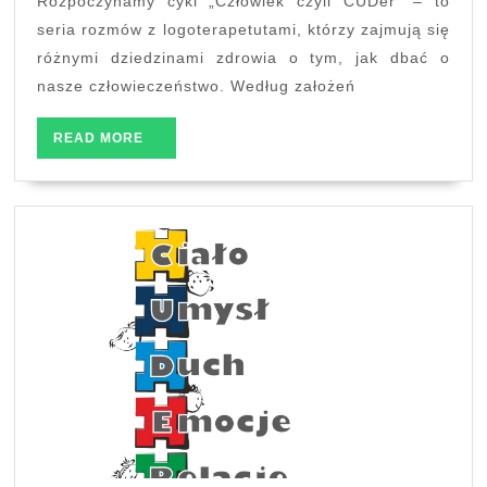
Rozpoczynamy cykl „Człowiek czyli CUDer” – to
wspólnego
seria rozmów z logoterapetutami, którzy zajmują się
z
różnymi dziedzinami zdrowia o tym, jak dbać o
umysłem? Wywiad
nasze człowieczeństwo. Według założeń
z
dr
READ
READ MORE
Łukaszem
MORE
Cichockim.