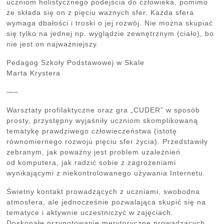
uczniom holistycznego podejścia do człowieka, pomimo
że składa się on z pięciu ważnych sfer. Każda sfera
wymaga dbałości i troski o jej rozwój. Nie można skupiać
się tylko na jednej np. wyglądzie zewnętrznym (ciało), bo
nie jest on najważniejszy.
Pedagog Szkoły Podstawowej w Skale
Marta Krystera
—–
Warsztaty profilaktyczne oraz gra „CUDER” w sposób
prosty, przystępny wyjaśniły uczniom skomplikowaną
tematykę prawdziwego człowieczeństwa (istotę
równomiernego rozwoju pięciu sfer życia). Przedstawiły
zebranym, jak poważny jest problem uzależnień
od komputera, jak radzić sobie z zagrożeniami
wynikającymi z niekontrolowanego używania Internetu.
Świetny kontakt prowadzących z uczniami, swobodna
atmosfera, ale jednocześnie pozwalająca skupić się na
tematyce i aktywnie uczestniczyć w zajęciach.
Doskonałe przygotowanie merytoryczne prowadzących,