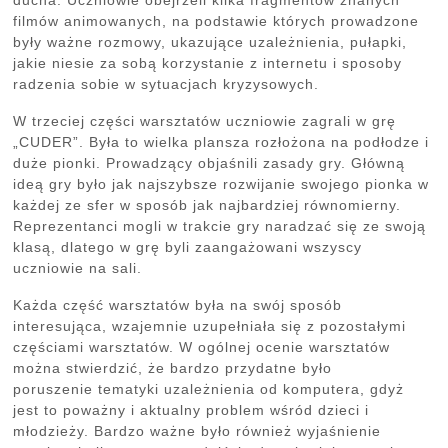
ducha. Uczniowie obejrzeli kilka fragmentów znanych
filmów animowanych, na podstawie których prowadzone
były ważne rozmowy, ukazujące uzależnienia, pułapki,
jakie niesie za sobą korzystanie z internetu i sposoby
radzenia sobie w sytuacjach kryzysowych.
W trzeciej części warsztatów uczniowie zagrali w grę
„CUDER”. Była to wielka plansza rozłożona na podłodze i
duże pionki. Prowadzący objaśnili zasady gry. Główną
ideą gry było jak najszybsze rozwijanie swojego pionka w
każdej ze sfer w sposób jak najbardziej równomierny.
Reprezentanci mogli w trakcie gry naradzać się ze swoją
klasą, dlatego w grę byli zaangażowani wszyscy
uczniowie na sali.
Każda część warsztatów była na swój sposób
interesująca, wzajemnie uzupełniała się z pozostałymi
częściami warsztatów. W ogólnej ocenie warsztatów
można stwierdzić, że bardzo przydatne było
poruszenie tematyki uzależnienia od komputera, gdyż
jest to poważny i aktualny problem wśród dzieci i
młodzieży. Bardzo ważne było również wyjaśnienie