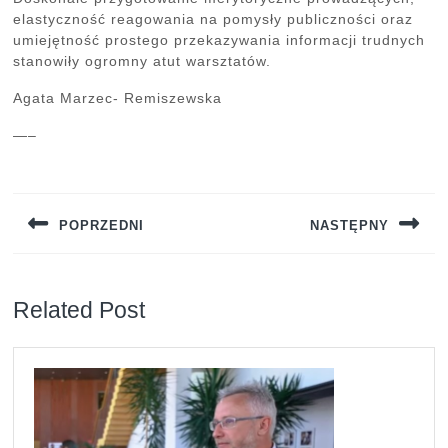
elastyczność reagowania na pomysły publiczności oraz
umiejętność prostego przekazywania informacji trudnych
stanowiły ogromny atut warsztatów.
Agata Marzec- Remiszewska
—–
Nawigacja
wpisu
POPRZEDNI
NASTĘPNY
Previous
Next
post:
post:
Related Post