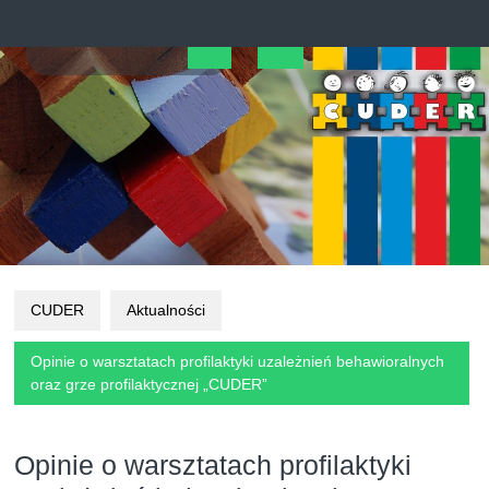
Skip
to
content
Open
Button
CUDER
Aktualności
Opinie o warsztatach profilaktyki uzależnień behawioralnych
oraz grze profilaktycznej „CUDER”
Opinie o warsztatach profilaktyki