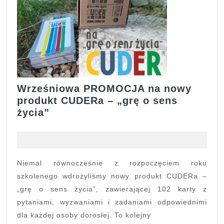
Wrześniowa PROMOCJA na nowy
produkt CUDERa – „grę o sens
Wrześniowa
życia”
PROMOCJA
na
nowy
produkt
Niemal równocześnie z rozpoczęciem roku
CUDERa
szkolenego wdrożyliśmy nowy produkt CUDERa –
–
„grę o sens życia”, zawierającej 102 karty z
„grę
pytaniami, wyzwaniami i zadaniami odpowiednimi
o
dla każdej osoby dorosłej. To kolejny
sens