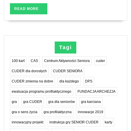
życia”
READ
READ MORE
MORE
Tagi
100 kart
CAS
Centrum Aktywności Seniora
cuder
CUDER dla dorosłych
CUDER SENIORA
CUDER zmienia na dobre
dla każdego
DPS
ewaluacja programu profilaktycznego
FUNDACJA ARCHEZJA
gra
gra CUDER
gra dla seniorów
gra karciana
gra o sens życia
gra profilaktyczna
innowacje 2019
innowacyjny projekt
instrukcja gry SENIOR CUDER
karty