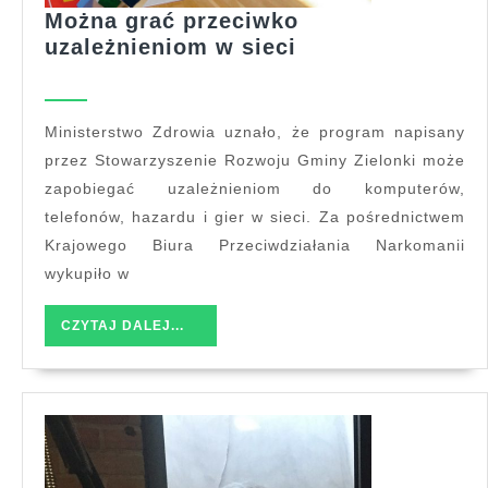
Można grać przeciwko
Można
uzależnieniom w sieci
grać
przeciwko
uzależnieniom
Ministerstwo Zdrowia uznało, że program napisany
w
przez Stowarzyszenie Rozwoju Gminy Zielonki może
sieci
zapobiegać uzależnieniom do komputerów,
telefonów, hazardu i gier w sieci. Za pośrednictwem
Krajowego Biura Przeciwdziałania Narkomanii
wykupiło w
CZYTAJ
CZYTAJ DALEJ...
DALEJ...