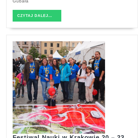
Gubała
CZYTAJ
CZYTAJ DALEJ...
DALEJ...
Festiwal Nauki w Krakowie 20 – 23