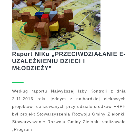
Raport NIKu „PRZECIWDZIAŁANIE E-
UZALEŻNIENIU DZIECI I
Raport
MŁODZIEŻY”
NIKu
„PRZECIWDZIAŁANIE
E-
Według raportu Najwyższej Izby Kontroli z dnia
UZALEŻNIENIU
2.11.2016 roku jednym z najbardziej ciekawych
DZIECI
projektów realizowanych przy udziale środków FRPH
I
był projekt Stowarzyszenia Rozwoju Gminy Zielonki:
MŁODZIEŻY”
Stowarzyszenie Rozwoju Gminy Zielonki realizowało
„Program