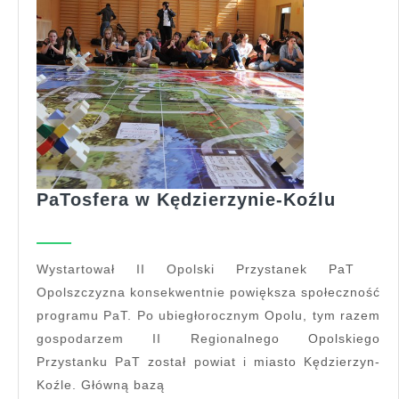
PaTosf
PaTosfera w Kędzierzynie-Koźlu
w
Kędzie
Koźlu
Wystartował II Opolski Przystanek PaT
Opolszczyzna konsekwentnie powiększa społeczność
programu PaT. Po ubiegłorocznym Opolu, tym razem
gospodarzem II Regionalnego Opolskiego
Przystanku PaT został powiat i miasto Kędzierzyn-
Koźle. Główną bazą