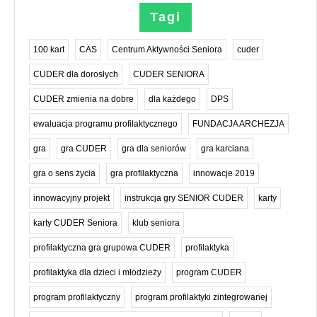
Tagi
100 kart
CAS
Centrum Aktywności Seniora
cuder
CUDER dla dorosłych
CUDER SENIORA
CUDER zmienia na dobre
dla każdego
DPS
ewaluacja programu profilaktycznego
FUNDACJA ARCHEZJA
gra
gra CUDER
gra dla seniorów
gra karciana
gra o sens życia
gra profilaktyczna
innowacje 2019
innowacyjny projekt
instrukcja gry SENIOR CUDER
karty
karty CUDER Seniora
klub seniora
profilaktyczna gra grupowa CUDER
profilaktyka
profilaktyka dla dzieci i młodzieży
program CUDER
program profilaktyczny
program profilaktyki zintegrowanej