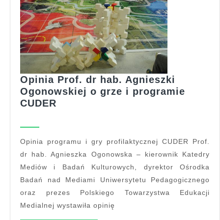
Opinia Prof. dr hab. Agnieszki
Ogonowskiej o grze i programie
Opinia
CUDER
Prof.
dr
hab.
Opinia programu i gry profilaktycznej CUDER Prof.
Agnieszki
dr hab. Agnieszka Ogonowska – kierownik Katedry
Ogonowskiej
Mediów i Badań Kulturowych, dyrektor Ośrodka
o
Badań nad Mediami Uniwersytetu Pedagogicznego
grze
oraz prezes Polskiego Towarzystwa Edukacji
i
Medialnej wystawiła opinię
programie