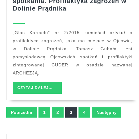
spotkania. Profilaktyka zagrożeń w
„Głos
Dolinie Prądnika
Karmelu”
–
Ojcowskie
„Głos Karmelu” nr 2/2015 zamieścił artykuł o
spotkania.
profilaktyce zagrożeń, jaka ma miejsce w Ojcowie,
Profilaktyka
w Dolinie Prądnika. Tomasz Gubała jest
zagrożeń
pomysłodawcą Ojcowskich spotkań i profilaktyki
w
zintegrowanej CUDER w osadzie nazwanej
Dolinie
ARCHEZJĄ.
Prądnika
CZYTAJ
CZYTAJ DALEJ...
DALEJ...
Stronicowanie
Poprzedni
1
2
3
4
Następny
wpisów