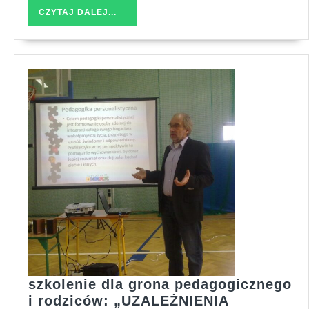
CUDER
CZYTAJ
CZYTAJ DALEJ...
DALEJ...
szkolenie dla grona pedagogicznego
i rodziców: „UZALEŻNIENIA