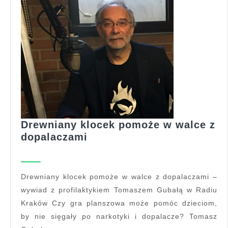
Drewniany klocek pomoże w walce z
Drewniany
dopalaczami
klocek
pomoże
w
Drewniany klocek pomoże w walce z dopalaczami –
walce
wywiad z profilaktykiem Tomaszem Gubałą w Radiu
z
Kraków Czy gra planszowa może pomóc dzieciom,
dopalaczami
by nie sięgały po narkotyki i dopalacze? Tomasz