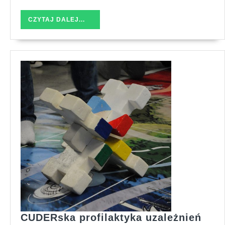
CZYTAJ
CZYTAJ DALEJ...
DALEJ...
CUD
CUDERska profilaktyka uzależnień