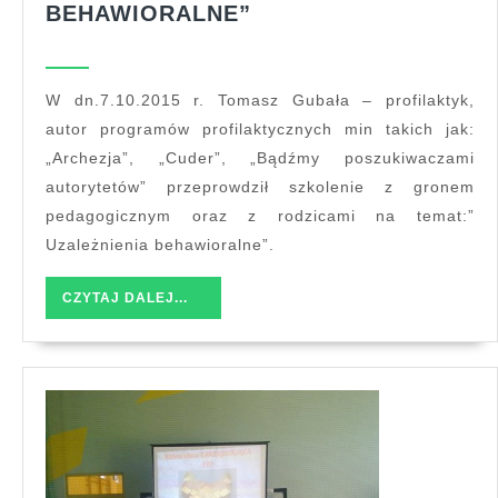
szkolenie
BEHAWIORALNE”
dla
grona
pedagogicznego
W dn.7.10.2015 r. Tomasz Gubała – profilaktyk,
i
autor programów profilaktycznych min takich jak:
rodziców:
„Archezja”, „Cuder”, „Bądźmy poszukiwaczami
„UZALEŻNIENIA
autorytetów” przeprowdził szkolenie z gronem
BEHAWIORALNE”
pedagogicznym oraz z rodzicami na temat:”
Uzależnienia behawioralne”.
CZYTAJ
CZYTAJ DALEJ...
DALEJ...