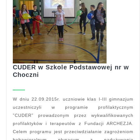
CUDER w Szkole Podstawowej nr w
CUDER
Choczni
w
Szkole
Podstawowej
W dniu 22.09.2015r. uczniowie klas I-III gimnazjum
nr
uczestniczyli w programie profilaktycznym
w
”CUDER” prowadzonym przez wykwalifikowanych
Choczni
profilaktyków i terapeutów z Fundacji ARCHEZJA.
Celem programu jest przeciwdziałanie zagrożeniom
behawioralnym płynącym z nadużywania