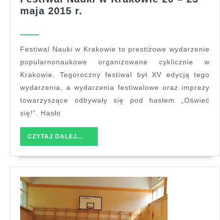
Festiwal
maja 2015 r.
Nauki
w
Krakowie
Festiwal Nauki w Krakowie to prestiżowe wydarzenie
20
popularnonaukowe organizowane cyklicznie w
–
Krakowie. Tegoroczny festiwal był XV edycją tego
23
wydarzenia, a wydarzenia festiwalowe oraz imprezy
maja
towarzyszące odbywały się pod hasłem „Oświeć
2015
się!”. Hasło
r.
CZYTAJ
CZYTAJ DALEJ...
DALEJ...