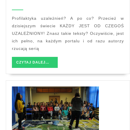
prof
uzal
Profilaktyka uzależnień? A po co? Przecież w
dzisiejszym świecie KAŻDY JEST OD CZEGOŚ
UZALEŻNIONY! Znasz takie teksty? Oczywiście, jest
ich pełno, na każdym portalu i od razu autorzy
rzucają serią
CZYTAJ
CZYTAJ DALEJ...
DALEJ...