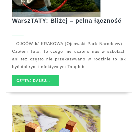
War
WarszTATY: Bliżej – pełna łączność
–
peł
łąc
OJCÓW k/ KRAKOWA (Ojcowski Park Narodowy)
Czołem Tato, To czego nie uczono nas w szkołach
ani też często nie przekazywano w rodzinie to jak
być dobrym i efektywnym Tatą lub
CZYTAJ
CZYTAJ DALEJ...
DALEJ...