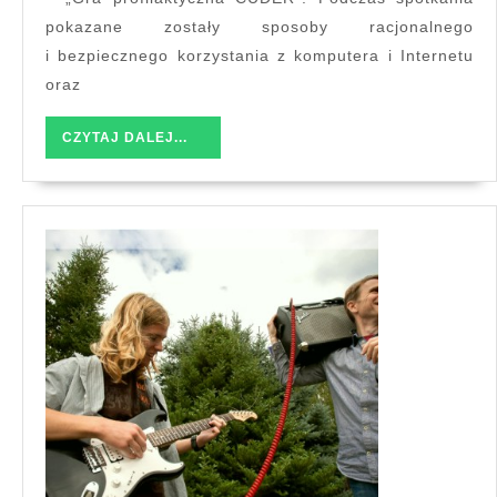
12
pokazane zostały sposoby racjonalnego
w
i bezpiecznego korzystania z komputera i Internetu
Jaśle
oraz
CZYTAJ
CZYTAJ DALEJ...
DALEJ...