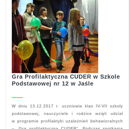
Gra Profilaktyczna CUDER w Szkole
Gra
Podstawowej nr 12 w Jaśle
Profilaktyc
CUDER
w
W dniu 13.12.2017 r. uczniowie klas IV-VII szkoły
Szkole
podstawowej, nauczyciele i rodzice wzięli udział
Podstawow
w programie profilaktyki uzależnień behawioralnych
nr
– „Gra profilaktyczna CUDER”. Podczas spotkania