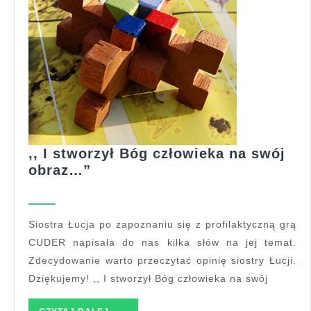
,, I stworzył Bóg człowieka na swój
,,
obraz…”
I
stworzył
Bóg
Siostra Łucja po zapoznaniu się z profilaktyczną grą
człowieka
CUDER napisała do nas kilka słów na jej temat.
na
Zdecydowanie warto przeczytać opinię siostry Łucji.
swój
Dziękujemy! ,, I stworzył Bóg człowieka na swój
obraz…”
CZYTAJ