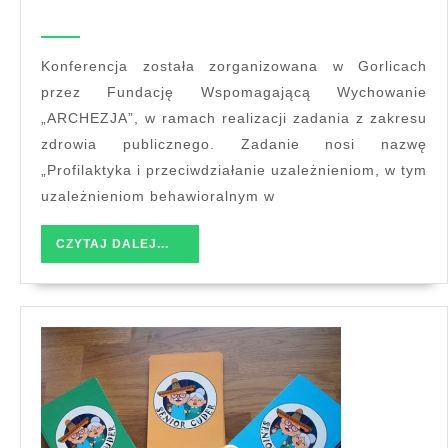
konferencja
„Nauka
korzystania
Konferencja została zorganizowana w Gorlicach
z
przez Fundację Wspomagającą Wychowanie
wolności,
„ARCHEZJA”, w ramach realizacji zadania z zakresu
czyli
zdrowia publicznego. Zadanie nosi nazwę
jak
„Profilaktyka i przeciwdziałanie uzależnieniom, w tym
zapobiegać
uzależnieniom behawioralnym w
uzależnien
CZYTAJ
CZYTAJ DALEJ...
DALEJ...