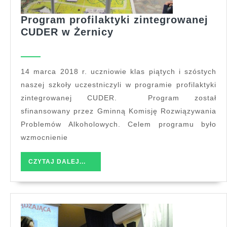
Program profilaktyki zintegrowanej
Program
CUDER w Żernicy
profilaktyki
zintegrowanej
CUDER
14 marca 2018 r. uczniowie klas piątych i szóstych
w
naszej szkoły uczestniczyli w programie profilaktyki
Żernicy
zintegrowanej CUDER. Program został
sfinansowany przez Gminną Komisję Rozwiązywania
Problemów Alkoholowych. Celem programu było
wzmocnienie
CZYTAJ
CZYTAJ DALEJ...
DALEJ...