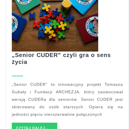
„Senior CUDER” czyli gra o sens
„Senior
życia
CUDER”
czyli
gra
„Senior CUDER” to innowacyjny projekt Tomasza
o
Gubały i Fundacji ARCHEZJA, który zaowocował
sens
wersją CUDERa dla seniorów. Senior CUDER jest
życia
skierowany do osób starszych. Opiera się na
jedności pięciu nierozerwalnie połączonych
CZYTAJ
CZYTAJ DALEJ...