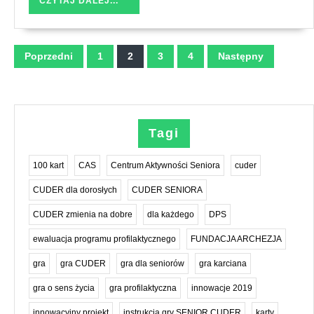
CZYTAJ DALEJ...
DALEJ...
Stronicowanie
Poprzedni
1
2
3
4
Następny
wpisów
Tagi
100 kart
CAS
Centrum Aktywności Seniora
cuder
CUDER dla dorosłych
CUDER SENIORA
CUDER zmienia na dobre
dla każdego
DPS
ewaluacja programu profilaktycznego
FUNDACJA ARCHEZJA
gra
gra CUDER
gra dla seniorów
gra karciana
gra o sens życia
gra profilaktyczna
innowacje 2019
innowacyjny projekt
instrukcja gry SENIOR CUDER
karty