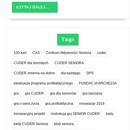
człowieku?
CZYTAJ
CZYTAJ DALEJ...
Jak
DALEJ...
o
nie
dbać?
Człowiek
Tagi
czyli
CUDER
100 kart
CAS
Centrum Aktywności Seniora
cuder
CUDER dla dorosłych
CUDER SENIORA
CUDER zmienia na dobre
dla każdego
DPS
ewaluacja programu profilaktycznego
FUNDACJA ARCHEZJA
gra
gra CUDER
gra dla seniorów
gra karciana
gra o sens życia
gra profilaktyczna
innowacje 2019
innowacyjny projekt
instrukcja gry SENIOR CUDER
karty
karty CUDER Seniora
klub seniora