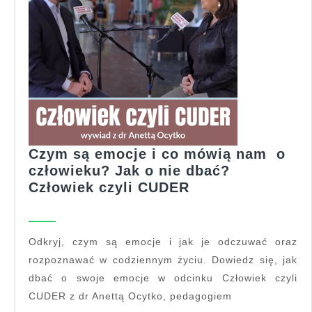
Czym są emocje i co mówią nam o
człowieku? Jak o nie dbać?
Czym
Człowiek czyli CUDER
są
emocje
i
Odkryj, czym są emocje i jak je odczuwać oraz
co
rozpoznawać w codziennym życiu. Dowiedz się, jak
mówią
dbać o swoje emocje w odcinku Człowiek czyli
nam
CUDER z dr Anettą Ocytko, pedagogiem
o