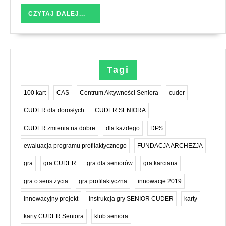
CZYTAJ
CZYTAJ DALEJ...
DALEJ...
Tagi
100 kart
CAS
Centrum Aktywności Seniora
cuder
CUDER dla dorosłych
CUDER SENIORA
CUDER zmienia na dobre
dla każdego
DPS
ewaluacja programu profilaktycznego
FUNDACJA ARCHEZJA
gra
gra CUDER
gra dla seniorów
gra karciana
gra o sens życia
gra profilaktyczna
innowacje 2019
innowacyjny projekt
instrukcja gry SENIOR CUDER
karty
karty CUDER Seniora
klub seniora