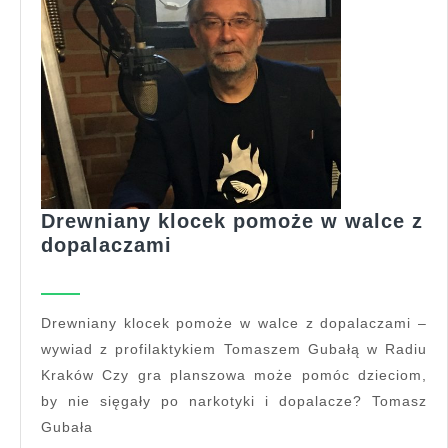
Drewniany klocek pomoże w walce z
Drewniany
dopalaczami
klocek
pomoże
w
Drewniany klocek pomoże w walce z dopalaczami –
walce
wywiad z profilaktykiem Tomaszem Gubałą w Radiu
z
Kraków Czy gra planszowa może pomóc dzieciom,
dopalaczami
by nie sięgały po narkotyki i dopalacze? Tomasz
Gubała