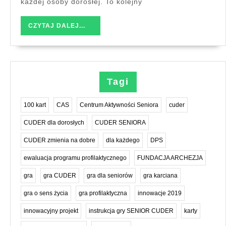
każdej osoby dorosłej. To kolejny
o
sens
CZYTAJ
CZYTAJ DALEJ...
życia”
DALEJ...
Tagi
100 kart
CAS
Centrum Aktywności Seniora
cuder
CUDER dla dorosłych
CUDER SENIORA
CUDER zmienia na dobre
dla każdego
DPS
ewaluacja programu profilaktycznego
FUNDACJA ARCHEZJA
gra
gra CUDER
gra dla seniorów
gra karciana
gra o sens życia
gra profilaktyczna
innowacje 2019
innowacyjny projekt
instrukcja gry SENIOR CUDER
karty