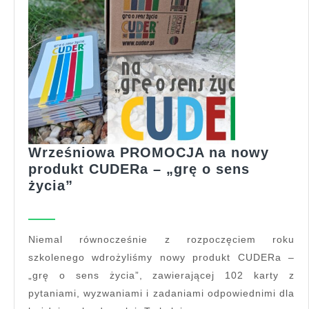
Wrześniowa PROMOCJA na nowy
produkt CUDERa – „grę o sens
Wrześniowa
życia”
PROMOCJA
na
nowy
Niemal równocześnie z rozpoczęciem roku
produkt
szkolenego wdrożyliśmy nowy produkt CUDERa –
CUDERa
„grę o sens życia”, zawierającej 102 karty z
–
pytaniami, wyzwaniami i zadaniami odpowiednimi dla
„grę