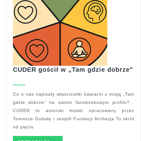
C
CUDER gościł w „Tam gdzie dobrze”
go
w
„
Co o nas napisały właścicielki kawiarni z misją „Tam
gd
gdzie dobrze” na swoim facebookowym profilu?…
do
CUDER to autorski model opracowany przez
Tomasza Gubałę i zespół Fundacji Archezja.To skrót
od pięciu