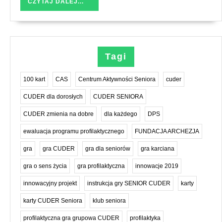
CZYTAJ
CZYTAJ DALEJ...
DALEJ...
Tagi
100 kart
CAS
Centrum Aktywności Seniora
cuder
CUDER dla dorosłych
CUDER SENIORA
CUDER zmienia na dobre
dla każdego
DPS
ewaluacja programu profilaktycznego
FUNDACJA ARCHEZJA
gra
gra CUDER
gra dla seniorów
gra karciana
gra o sens życia
gra profilaktyczna
innowacje 2019
innowacyjny projekt
instrukcja gry SENIOR CUDER
karty
karty CUDER Seniora
klub seniora
profilaktyczna gra grupowa CUDER
profilaktyka