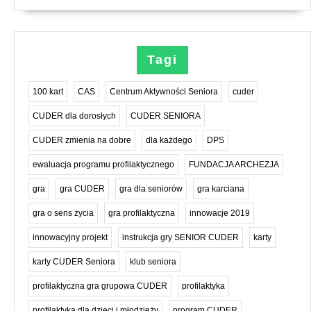
Tagi
100 kart
CAS
Centrum Aktywności Seniora
cuder
CUDER dla dorosłych
CUDER SENIORA
CUDER zmienia na dobre
dla każdego
DPS
ewaluacja programu profilaktycznego
FUNDACJA ARCHEZJA
gra
gra CUDER
gra dla seniorów
gra karciana
gra o sens życia
gra profilaktyczna
innowacje 2019
innowacyjny projekt
instrukcja gry SENIOR CUDER
karty
karty CUDER Seniora
klub seniora
profilaktyczna gra grupowa CUDER
profilaktyka
profilaktyka dla dzieci i młodzieży
program CUDER