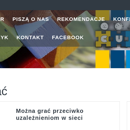
ER
PISZĄ O NAS
REKOMENDACJE
KONF
ZYK
KONTAKT
FACEBOOK
ać
Można grać przeciwko
Można
uzależnieniom w sieci
grać