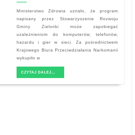
przeciwko
uzależnieniom
Ministerstwo Zdrowia uznało, że program
w
napisany przez Stowarzyszenie Rozwoju
sieci
Gminy Zielonki może zapobiegać
uzależnieniom do komputerów, telefonów,
hazardu i gier w sieci. Za pośrednictwem
Krajowego Biura Przeciwdziałania Narkomanii
wykupiło w
CZYTAJ
CZYTAJ DALEJ...
DALEJ...