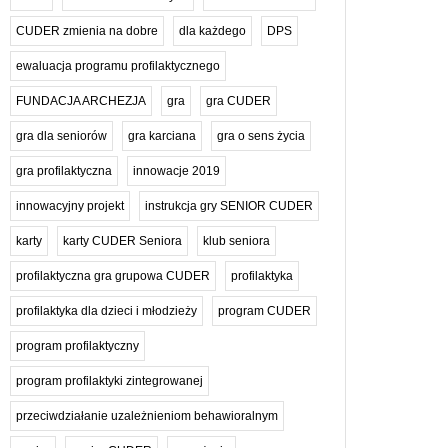
CUDER zmienia na dobre
dla każdego
DPS
ewaluacja programu profilaktycznego
FUNDACJA ARCHEZJA
gra
gra CUDER
gra dla seniorów
gra karciana
gra o sens życia
gra profilaktyczna
innowacje 2019
innowacyjny projekt
instrukcja gry SENIOR CUDER
karty
karty CUDER Seniora
klub seniora
profilaktyczna gra grupowa CUDER
profilaktyka
profilaktyka dla dzieci i młodzieży
program CUDER
program profilaktyczny
program profilaktyki zintegrowanej
przeciwdziałanie uzależnieniom behawioralnym