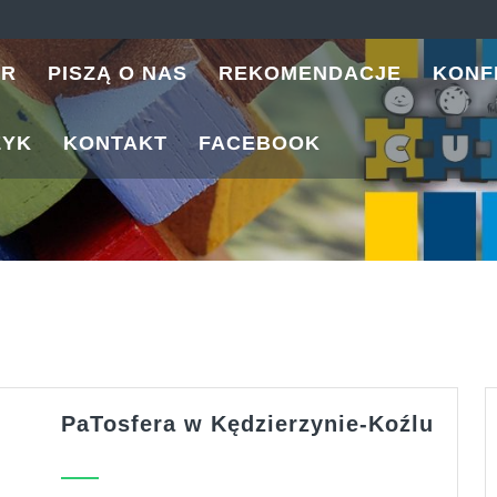
ER
PISZĄ O NAS
REKOMENDACJE
KONF
ZYK
KONTAKT
FACEBOOK
PaTo
PaTosfera w Kędzierzynie-Koźlu
w
Kędzi