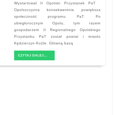
Koźl
Wystartował II Opolski Przystanek PaT
Opolszczyzna konsekwentnie powiększa
społeczność programu PaT. Po
ubiegłorocznym Opolu, tym razem
gospodarzem II Regionalnego Opolskiego
Przystanku PaT został powiat i miasto
Kędzierzyn-Koźle. Główną bazą
CZYTAJ
CZYTAJ DALEJ...
DALEJ...