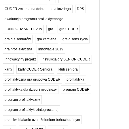
u
CUDER zmienia na dobre
dla każdego
DPS
ewaluacja programu profilaktycznego
FUNDACJA ARCHEZJA
gra
gra CUDER
gra dla seniorów
gra karciana
gra o sens życia
gra profilaktyczna
innowacje 2019
innowacyjny projekt
instrukcja gry SENIOR CUDER
karty
karty CUDER Seniora
klub seniora
profilaktyczna gra grupowa CUDER
profilaktyka
profilaktyka dla dzieci i młodzieży
program CUDER
program profilaktyczny
program profilaktyki zintegrowanej
przeciwdziałanie uzależnieniom behawioralnym