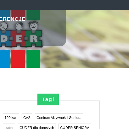
ERENCJE
Tagi
sfera
100 kart
CAS
Centrum Aktywności Seniora
erzynie-
cuder
CUDER dla dorosłych
CUDER SENIORA