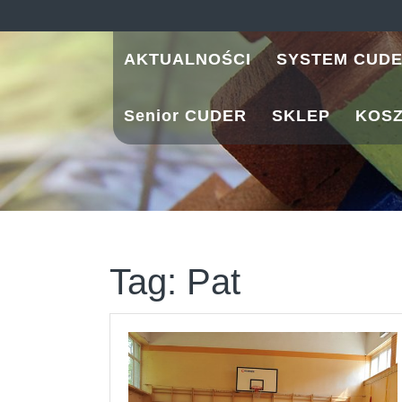
Skip
to
content
AKTUALNOŚCI
SYSTEM CUD
Senior CUDER
SKLEP
KOS
Tag:
Pat