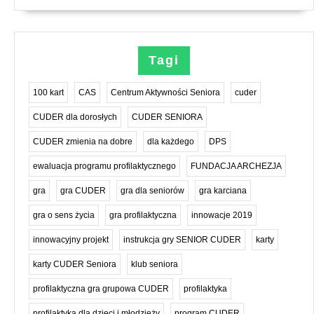
Tagi
100 kart
CAS
Centrum Aktywności Seniora
cuder
CUDER dla dorosłych
CUDER SENIORA
CUDER zmienia na dobre
dla każdego
DPS
ewaluacja programu profilaktycznego
FUNDACJA ARCHEZJA
gra
gra CUDER
gra dla seniorów
gra karciana
gra o sens życia
gra profilaktyczna
innowacje 2019
innowacyjny projekt
instrukcja gry SENIOR CUDER
karty
karty CUDER Seniora
klub seniora
profilaktyczna gra grupowa CUDER
profilaktyka
profilaktyka dla dzieci i młodzieży
program CUDER