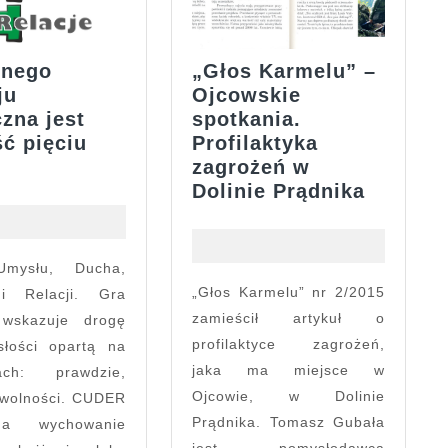
łnego
„Głos Karmelu” –
ju
Ojcowskie
zna jest
spotkania.
ć pięciu
Profilaktyka
o
zagrożeń w
ełnego
„Głos
Dolinie Prądnika
ozwoju
Karmel
onieczna
–
est
Ojcows
edność
spotkan
„Głos Karmelu” nr 2/2015
i Relacji. Gra
ięciu
Profila
zamieścił artykuł o
wskazuje drogę
fer:
zagroże
profilaktyce zagrożeń,
słości opartą na
w
jaka ma miejsce w
iach: prawdzie,
Dolinie
Ojcowie, w Dolinie
i wolności. CUDER
Prądnik
Prądnika. Tomasz Gubała
ga wychowanie
jest pomysłodawcą