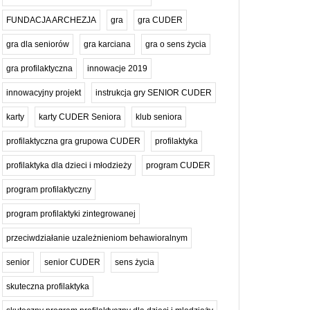
FUNDACJA ARCHEZJA
gra
gra CUDER
gra dla seniorów
gra karciana
gra o sens życia
gra profilaktyczna
innowacje 2019
innowacyjny projekt
instrukcja gry SENIOR CUDER
karty
karty CUDER Seniora
klub seniora
profilaktyczna gra grupowa CUDER
profilaktyka
profilaktyka dla dzieci i młodzieży
program CUDER
program profilaktyczny
program profilaktyki zintegrowanej
przeciwdziałanie uzależnieniom behawioralnym
senior
senior CUDER
sens życia
skuteczna profilaktyka