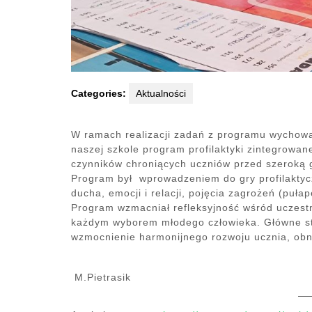
Categories:
Aktualności
W ramach realizacji zadań z programu wychowa
naszej szkole program profilaktyki zintegrow
czynników chroniących uczniów przed szeroką g
Program był wprowadzeniem do gry profilaktycz
ducha, emocji i relacji, pojęcia zagrożeń (puł
Program wzmacniał refleksyjność wśród uczestn
każdym wyborem młodego człowieka. Główne str
wzmocnienie harmonijnego rozwoju ucznia, obn
M.Pietrasik