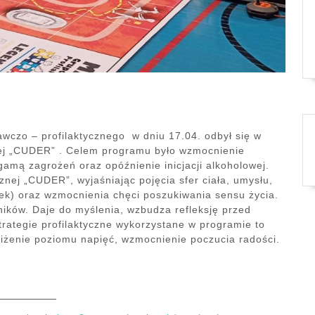
wczo – profilaktycznego w dniu 17.04. odbył się w
anej „CUDER” . Celem programu było wzmocnienie
amą zagrożeń oraz opóźnienie inicjacji alkoholowej.
nej „CUDER”, wyjaśniając pojęcia sfer ciała, umysłu,
apek) oraz wzmocnienia chęci poszukiwania sensu życia.
ików. Daje do myślenia, wzbudza refleksję przed
ategie profilaktyczne wykorzystane w programie to
iżenie poziomu napięć, wzmocnienie poczucia radości.