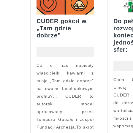
CUDER gościł w
Do pe
„Tam gdzie
rozwo
CUDER
dobrze”
koniec
gościł
jednoś
w
D
sfer:
„Tam
p
gdzie
r
Co o nas napisały
dobrze”
k
właścicielki kawiarni z
j
Ciała, Umysłu, Ducha,
misją „Tam gdzie dobrze”
j
Emocji 
na swoim facebookowym
p
CUDER 
profilu?… CUDER to
s
do doro
autorski model
wartośc
opracowany przez
miłości 
Tomasza Gubałę i zespół
wspoma
Fundacji Archezja.To skrót