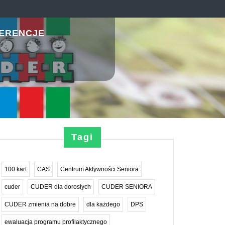
ERENCJE
Tagi
100 kart
CAS
Centrum Aktywności Seniora
cuder
CUDER dla dorosłych
CUDER SENIORA
CUDER zmienia na dobre
dla każdego
DPS
ewaluacja programu profilaktycznego