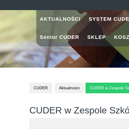
Skip
to
content
AKTUALNOŚCI
SYSTEM CUD
Senior CUDER
SKLEP
KOS
CUDER
Aktualności
CUDER w Zespole Szk
CUDER w Zespole Szkół