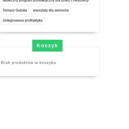
skuteczny program profilaktyczny dla dzieci i młodzieży
Tomasz Gubała
warsztaty dla seniorów
zintegrowana profilaktyka
Koszyk
Brak produktów w koszyku.