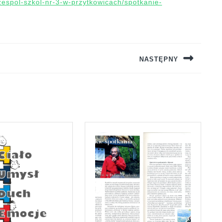
zespol-szkol-nr-3-w-przytkowicach/spotkanie-
NASTĘPNY
Next
post: