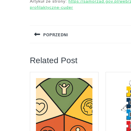
Artykuł ze strony:
https://samorzad.gov.pl/web/
profilaktyczne-cuder
Nawigacja
wpisu
POPRZEDNI
Previous
post:
Related Post