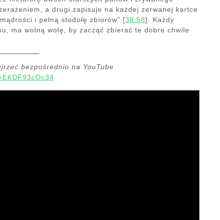
zerażeniem, a drugi zapisuje na każdej zerwanej kartce
 mądrości i pełną stodołę zbiorów” [
38:58
]. Każdy
su, ma wolną wolę, by zacząć zbierać te dobre chwile
ejrzeć bezpośrednio na YouTube
?v=EKDF93cOc34