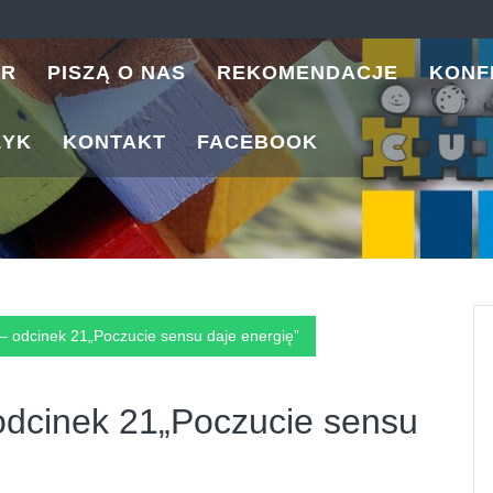
ER
PISZĄ O NAS
REKOMENDACJE
KONF
ZYK
KONTAKT
FACEBOOK
– odcinek 21„Poczucie sensu daje energię”
odcinek 21„Poczucie sensu