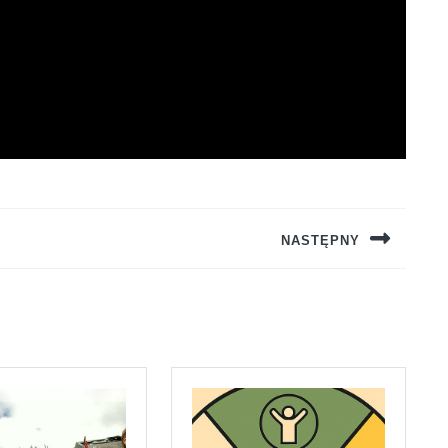
NASTĘPNY
Next
post: