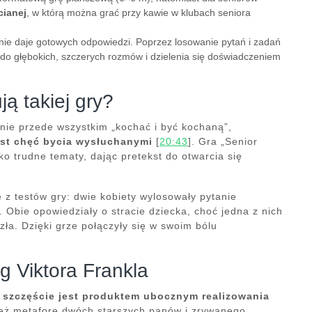
cianej
, w którą można grać przy kawie w klubach seniora
 nie daje gotowych odpowiedzi. Poprzez losowanie pytań i zadań
 do głębokich, szczerych rozmów i dzielenia się doświadczeniem
ą takiej gry?
gnie przede wszystkim „kochać i być kochaną”,
est chęć bycia wysłuchanymi
[
20:43
]. Gra „Senior
o trudne tematy, dając pretekst do otwarcia się
ę z testów gry: dwie kobiety wylosowały pytanie
]. Obie opowiedziały o stracie dziecka, choć jedna z nich
zła. Dzięki grze połączyły się w swoim bólu
.
g Viktora Frankla
,
szczęście jest produktem ubocznym realizowania
ież metaforę dwóch starszych panów i zrywanego