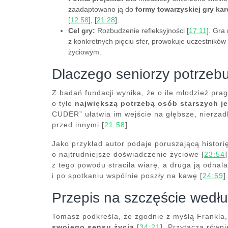
zaadaptowano ją do
formy towarzyskiej gry kar
[
12:58
], [
21:28
].
Cel gry:
Rozbudzenie refleksyjności [
17:11
]. Gra
z konkretnych pięciu sfer, prowokuje uczestników
życiowym.
Dlaczego seniorzy potrzebuj
Z badań fundacji wynika, że o ile młodzież pra
o tyle
największą potrzebą osób starszych j
CUDER” ułatwia im wejście na głębsze, nierzadk
przed innymi [
21:58
].
Jako przykład autor podaje poruszającą histori
o najtrudniejsze doświadczenie życiowe [
23:54
z tego powodu straciła wiarę, a druga ją odnala
i po spotkaniu wspólnie poszły na kawę [
24:59
]
Przepis na szczęście wedłu
Tomasz podkreśla, że zgodnie z myślą Frankla
swojego sensu życia
[
34:21
]. Przytacza równ