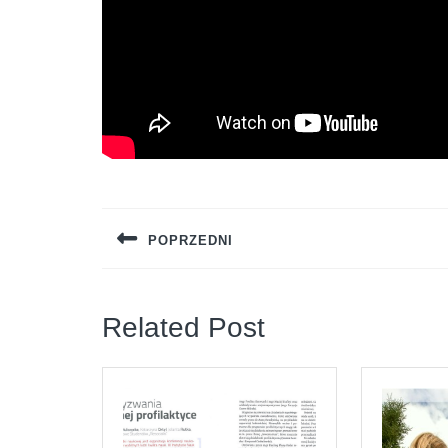
Nawigacja
wpisu
POPRZEDNI
Previous
post:
Related Post