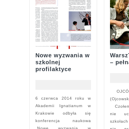
Nowe wyzwania w
Warsz
szkolnej
– pełn
Nowe
profilaktyce
wyzwania
w
szkolnej
OJCÓW k/ KRAKOWA
profilaktyce
6 czerwca 2014 roku w
(Ojcowsk
Akademii Ignatianum w
Czołem 
Krakowie odbyła się
nie u
konferencja naukowa
szkołac
„Nowe wyzwania w
nie pr