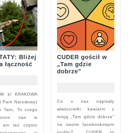
TATY: Bliżej
CUDER gościł w
WarszTATY: Bliżej
a łączność
„Tam gdzie
–
CUDER
dobrze”
pełna
gościł
łączność
w
„Tam
gdzie
Co o nas napisały
i Park Narodowy)
dobrze”
właścicielki kawiarni z
Tato, To czego
misją „Tam gdzie dobrze”
czono nas w
na swoim facebookowym
h ani też często
profilu?… CUDER to
zekazywano w