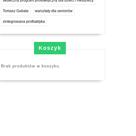
skuteczny program profilaktyczny dla dzieci i młodzieży
Tomasz Gubała
warsztaty dla seniorów
zintegrowana profilaktyka
Koszyk
Brak produktów w koszyku.