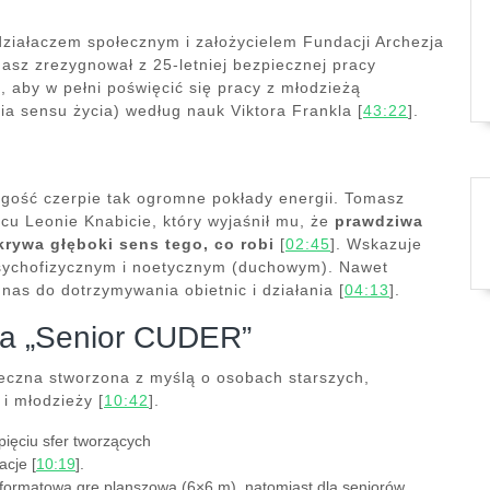
działaczem społecznym i założycielem Fundacji Archezja
sz zrezygnował z 25-letniej bezpiecznej pracy
 aby w pełni poświęcić się pracy z młodzieżą
ia sensu życia) według nauk Viktora Frankla [
43:22
].
 gość czerpie tak ogromne pokłady energii. Tomasz
cu Leonie Knabicie, który wyjaśnił mu, że
prawdziwa
krywa głęboki sens tego, co robi
[
02:45
]. Wskazuje
psychofizycznym i noetycznym (duchowym). Nawet
as do dotrzymywania obietnic i działania [
04:13
].
ja „Senior CUDER”
czna stworzona z myślą o osobach starszych,
i młodzieży [
10:42
].
ięciu sfer tworzących
acje [
10:19
].
formatową grę planszową (6×6 m), natomiast dla seniorów