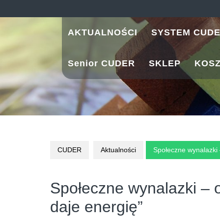
Skip
to
content
AKTUALNOŚCI
SYSTEM CUD
Senior CUDER
SKLEP
KOS
CUDER
Aktualności
Społeczne wynalazki 
Społeczne wynalazki – 
daje energię”