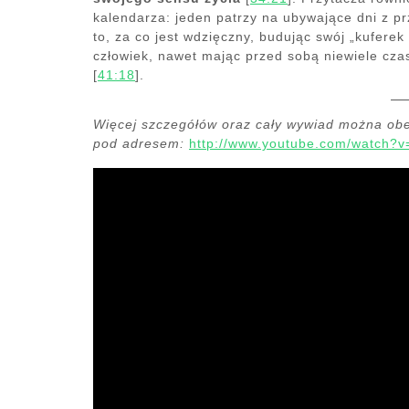
kalendarza: jeden patrzy na ubywające dni z pr
to, za co jest wdzięczny, budując swój „kuferek
człowiek, nawet mając przed sobą niewiele cza
[
41:18
].
Więcej szczegółów oraz cały wywiad można ob
pod adresem:
http://www.youtube.com/watch