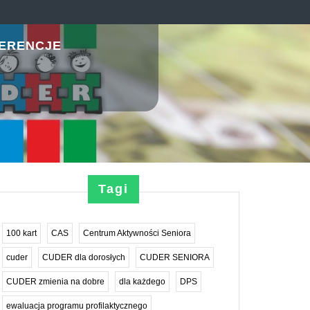
ERENCJE
Tagi
100 kart
CAS
Centrum Aktywności Seniora
cuder
CUDER dla dorosłych
CUDER SENIORA
CUDER zmienia na dobre
dla każdego
DPS
ewaluacja programu profilaktycznego