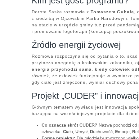
Kim jest gość programu?
Dorota Saska rozmawia z
Tomaszem
Gubałą
, 
z siedzibą w Ojcowskim Parku Narodowym. Toma
na etacie w urzędzie gminy tuż przed pandemią,
i promowaniu logoterapii (koncepcji poszukiwan
Źródło energii życiowej
Rozmowa rozpoczyna się od pytania o to, skąd
przytacza anegdotę o krakowskim zakonniku, oj
energia przychodzi sama, kiedy człowiek od
również, że człowiek funkcjonuje w wymiarze 
gdy ciało jest zmęczone, wymiar duchowy pcha n
Projekt „CUDER” i innowac
Głównym tematem wywiadu jest innowacja społe
bazująca na wcześniejszym projekcie dla dzieci 
Co oznacza skrót CUDER?
Nazwa pochodzi od p
człowieka:
C
iało,
U
mysł,
D
uchowość,
E
mocje,
R
el
Forma projektu:
Dla młodzieży stworzono wielko