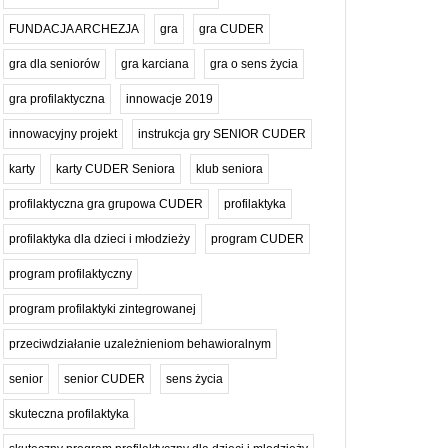
FUNDACJA ARCHEZJA
gra
gra CUDER
gra dla seniorów
gra karciana
gra o sens życia
gra profilaktyczna
innowacje 2019
innowacyjny projekt
instrukcja gry SENIOR CUDER
karty
karty CUDER Seniora
klub seniora
profilaktyczna gra grupowa CUDER
profilaktyka
profilaktyka dla dzieci i młodzieży
program CUDER
program profilaktyczny
program profilaktyki zintegrowanej
przeciwdziałanie uzależnieniom behawioralnym
senior
senior CUDER
sens życia
skuteczna profilaktyka