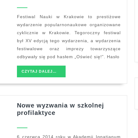
w
Krakowie
Festiwal Nauki w Krakowie to prestiżowe
20
wydarzenie popularnonaukowe organizowane
–
cyklicznie w Krakowie. Tegoroczny festiwal
23
był XV edycją tego wydarzenia, a wydarzenia
maja
festiwalowe oraz imprezy towarzyszące
2015
odbywały się pod hasłem „Oświeć się!”. Hasło
r.
CZYTAJ
CZYTAJ DALEJ...
DALEJ...
Nowe wyzwania w szkolnej
Nowe
profilaktyce
wyzwania
w
szkolnej
6 czerwca 2014 roku w Akademii Ignatianum