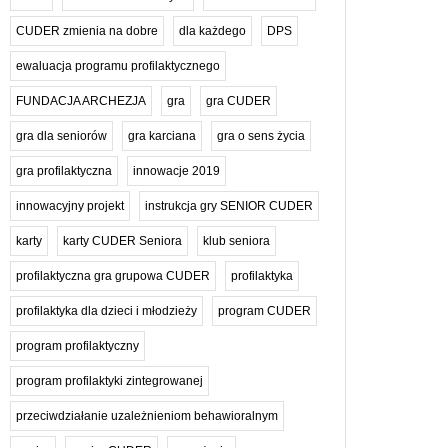
CUDER zmienia na dobre
dla każdego
DPS
ewaluacja programu profilaktycznego
FUNDACJA ARCHEZJA
gra
gra CUDER
gra dla seniorów
gra karciana
gra o sens życia
gra profilaktyczna
innowacje 2019
innowacyjny projekt
instrukcja gry SENIOR CUDER
karty
karty CUDER Seniora
klub seniora
profilaktyczna gra grupowa CUDER
profilaktyka
profilaktyka dla dzieci i młodzieży
program CUDER
program profilaktyczny
program profilaktyki zintegrowanej
przeciwdziałanie uzależnieniom behawioralnym