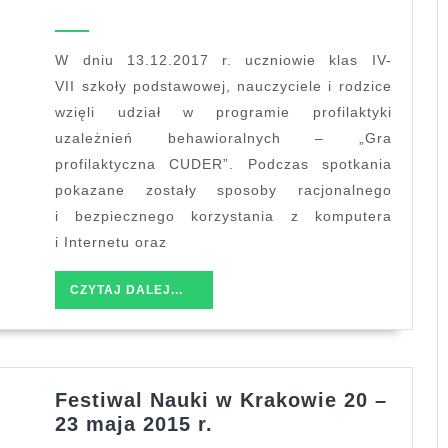
Profilaktyczna
CUDER
w
W dniu 13.12.2017 r. uczniowie klas IV-
Szkole
VII szkoły podstawowej, nauczyciele i rodzice
Podstawowej
wzięli udział w programie profilaktyki
nr
uzależnień behawioralnych – „Gra
12
profilaktyczna CUDER”. Podczas spotkania
w
pokazane zostały sposoby racjonalnego
Jaśle
i bezpiecznego korzystania z komputera
i Internetu oraz
CZYTAJ
CZYTAJ DALEJ...
DALEJ...
Festiwal Nauki w Krakowie 20 –
Festiwal
23 maja 2015 r.
Nauki