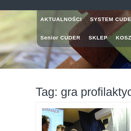
Skip
to
content
AKTUALNOŚCI
SYSTEM CUD
Senior CUDER
SKLEP
KOS
Tag:
gra profilak