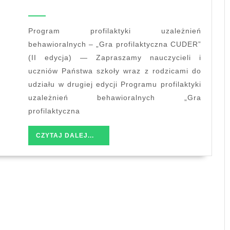
ga
edycja
programu
Program profilaktyki uzależnień
profilaktyki
behawioralnych – „Gra profilaktyczna CUDER”
uzależnień
(II edycja) — Zapraszamy nauczycieli i
behawioralnych
uczniów Państwa szkoły wraz z rodzicami do
udziału w drugiej edycji Programu profilaktyki
uzależnień behawioralnych „Gra
profilaktyczna
CZYTAJ
CZYTAJ DALEJ...
DALEJ...