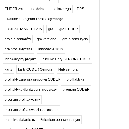
CUDER zmienia na dobre
dla każdego
DPS
ewaluacja programu profilaktycznego
FUNDACJA ARCHEZJA
gra
gra CUDER
gra dla seniorów
gra karciana
gra o sens życia
gra profilaktyczna
innowacje 2019
innowacyjny projekt
instrukcja gry SENIOR CUDER
karty
karty CUDER Seniora
klub seniora
profilaktyczna gra grupowa CUDER
profilaktyka
profilaktyka dla dzieci i młodzieży
program CUDER
program profilaktyczny
program profilaktyki zintegrowanej
przeciwdziałanie uzależnieniom behawioralnym