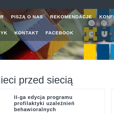
ER
PISZĄ O NAS
REKOMENDACJE
KONF
ZYK
KONTAKT
FACEBOOK
ieci przed siecią
II-ga edycja programu
profilaktyki uzależnień
II-
behawioralnych