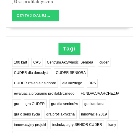
„Gra profilaktyczna
CZYTAJ
CZYTAJ DALEJ...
DALEJ...
Tagi
100 kart
CAS
Centrum Aktywności Seniora
cuder
CUDER dla dorosłych
CUDER SENIORA
CUDER zmienia na dobre
dla każdego
DPS
ewaluacja programu profilaktycznego
FUNDACJA ARCHEZJA
gra
gra CUDER
gra dla seniorów
gra karciana
gra o sens życia
gra profilaktyczna
innowacje 2019
innowacyjny projekt
instrukcja gry SENIOR CUDER
karty