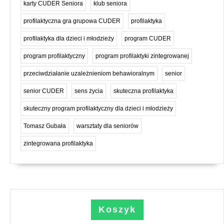
karty CUDER Seniora
klub seniora
profilaktyczna gra grupowa CUDER
profilaktyka
profilaktyka dla dzieci i młodzieży
program CUDER
program profilaktyczny
program profilaktyki zintegrowanej
przeciwdziałanie uzależnieniom behawioralnym
senior
senior CUDER
sens życia
skuteczna profilaktyka
skuteczny program profilaktyczny dla dzieci i młodzieży
Tomasz Gubała
warsztaty dla seniorów
zintegrowana profilaktyka
Koszyk