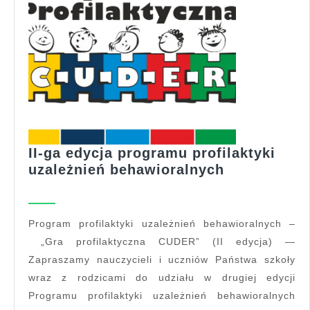
II-ga edycja programu profilaktyki
II-
uzależnień behawioralnych
ga
edycja
programu
Program profilaktyki uzależnień behawioralnych –
profilaktyki
„Gra profilaktyczna CUDER” (II edycja) —
uzależnień
Zapraszamy nauczycieli i uczniów Państwa szkoły
behawioral
wraz z rodzicami do udziału w drugiej edycji
Programu profilaktyki uzależnień behawioralnych