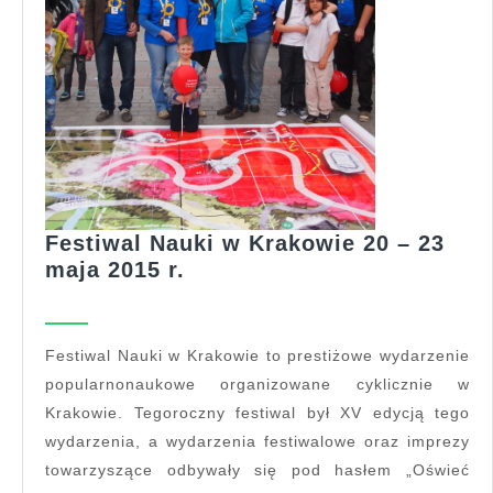
Festiwal Nauki w Krakowie 20 – 23
Festiwal
maja 2015 r.
Nauki
w
Krakowie
Festiwal Nauki w Krakowie to prestiżowe wydarzenie
20
popularnonaukowe organizowane cyklicznie w
–
Krakowie. Tegoroczny festiwal był XV edycją tego
23
wydarzenia, a wydarzenia festiwalowe oraz imprezy
maja
towarzyszące odbywały się pod hasłem „Oświeć
2015