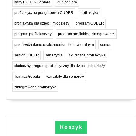
karty CUDER Seniora
klub seniora
profilaktyczna gra grupowa CUDER
profilaktyka
profilaktyka dla dzieci i młodzieży
program CUDER
program profilaktyczny
program profilaktyki zintegrowanej
przeciwdziałanie uzależnieniom behawioralnym
senior
senior CUDER
sens życia
skuteczna profilaktyka
skuteczny program profilaktyczny dla dzieci i młodzieży
Tomasz Gubała
warsztaty dla seniorów
zintegrowana profilaktyka
Koszyk