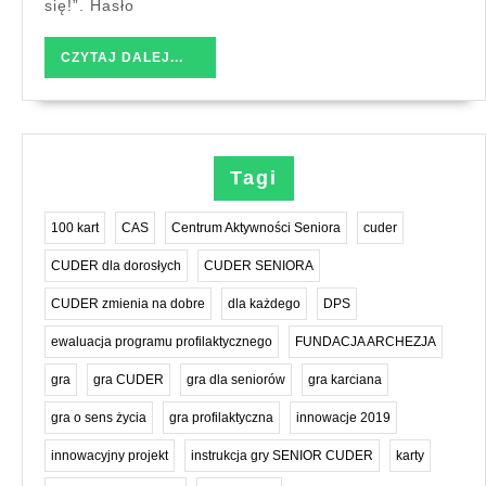
się!”. Hasło
r.
CZYTAJ
CZYTAJ DALEJ...
DALEJ...
Tagi
100 kart
CAS
Centrum Aktywności Seniora
cuder
CUDER dla dorosłych
CUDER SENIORA
CUDER zmienia na dobre
dla każdego
DPS
ewaluacja programu profilaktycznego
FUNDACJA ARCHEZJA
gra
gra CUDER
gra dla seniorów
gra karciana
gra o sens życia
gra profilaktyczna
innowacje 2019
innowacyjny projekt
instrukcja gry SENIOR CUDER
karty