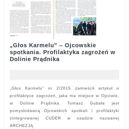
„Głos Karmelu” – Ojcowskie
spotkania. Profilaktyka zagrożeń w
„Głos
Dolinie Prądnika
Karmelu”
–
Ojcowskie
spotkania.
„Głos Karmelu” nr 2/2015 zamieścił artykuł o
Profilaktyka
profilaktyce zagrożeń, jaka ma miejsce w Ojcowie,
zagrożeń
w Dolinie Prądnika. Tomasz Gubała jest
w
pomysłodawcą Ojcowskich spotkań i profilaktyki
Dolinie
zintegrowanej CUDER w osadzie nazwanej
Prądnika
ARCHEZJĄ.