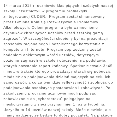
14 marca 2018 r. uczniowie klas piątych i szóstych naszej
szkoły uczestniczyli w programie profilaktyki
zintegrowanej CUDER. Program został sfinansowany
przez Gminną Komisję Rozwiązywania Problemów
Alkoholowych. Celem programu było wzmocnienie
czynników chroniących uczniów przed szeroką gamą
zagrożeń. W szczególności skupiony był na prezentacji
sposobów racjonalnego i bezpiecznego korzystania z
komputera i Internetu. Program poprzedzony został
badaniem ankietowym wśród uczniów, dotyczącym
poziomu zagrożeń w szkole i otoczeniu, na podstawie,
których powstanie raport końcowy. Spotkanie trwało 3×45
minut, w trakcie którego prowadzący starali się pobudzić
młodzież do podejmowania działań mających na celu ich
samorozwój, a co za tym idzie refleksyjność i zdolność do
podejmowania osobistych postanowień i zobowiązań. Po
zakończeniu programu uczniowie mogli podpisać
zobowiązanie do „cyberdetoxu” polegające na
nieskorzystaniu z sieci przynajmniej 1 raz w tygodniu.
Uczyniło to 14 uczniów naszej szkoły. Może niewiele, ale
mamy nadzieję, że będzie to dobry początek. Na plakacie