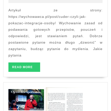
pokazać
integrację
Artykuł ze strony:
osoby
https://wychowawca.pl/post/cuder-czyli-jak-
pokazac-integracje-osoby/ Wychowanie zasad od
podawania gotowych przepisów, pouczeń i
odpowiedzi, jest stawianiem pytań. Dobrze
postawione pytanie można długo „dzwonić” w
zapytaniu, budząc pytanie do myślenia. Jakie
pytania
READ
READ MORE
MORE