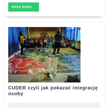
READ
READ MORE
MORE
CUDER czyli jak pokazać integrację
CUDER
osoby
czyli
jak