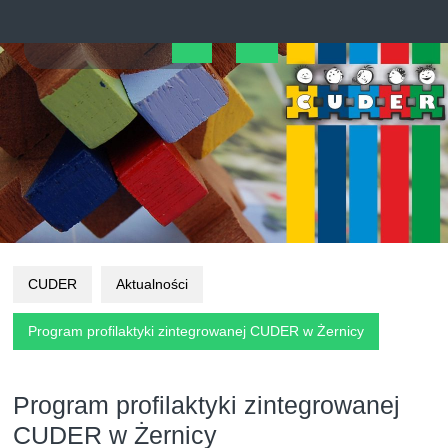
Skip
to
content
Open
Button
CUDER
Aktualności
Program profilaktyki zintegrowanej CUDER w Żernicy
Program profilaktyki zintegrowanej
CUDER w Żernicy