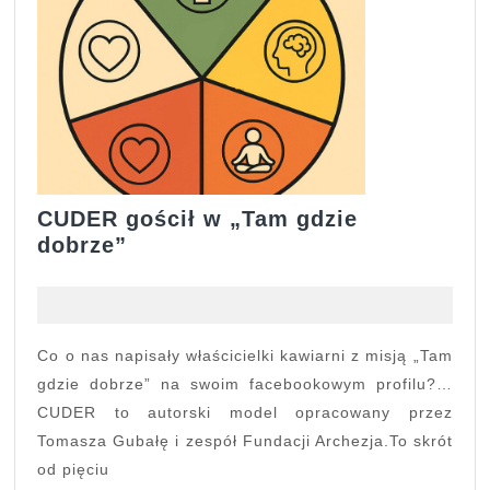
CUDER gościł w „Tam gdzie
CUDER
dobrze”
gościł
w
„Tam
gdzie
Co o nas napisały właścicielki kawiarni z misją „Tam
dobrze”
gdzie dobrze” na swoim facebookowym profilu?…
CUDER to autorski model opracowany przez
Tomasza Gubałę i zespół Fundacji Archezja.To skrót
od pięciu