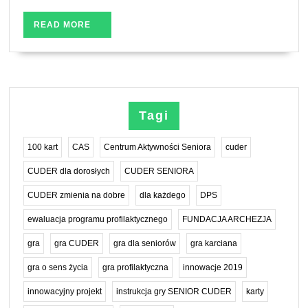
READ
READ MORE
MORE
Tagi
100 kart
CAS
Centrum Aktywności Seniora
cuder
CUDER dla dorosłych
CUDER SENIORA
CUDER zmienia na dobre
dla każdego
DPS
ewaluacja programu profilaktycznego
FUNDACJA ARCHEZJA
gra
gra CUDER
gra dla seniorów
gra karciana
gra o sens życia
gra profilaktyczna
innowacje 2019
innowacyjny projekt
instrukcja gry SENIOR CUDER
karty