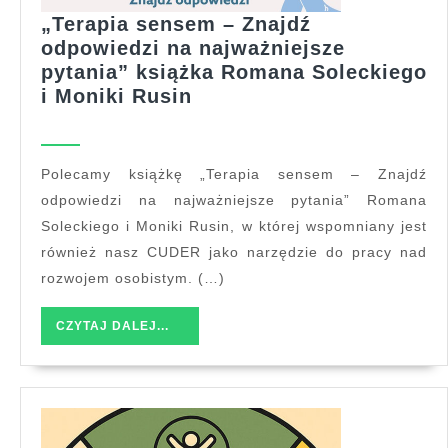
„Terapia sensem – Znajdź
odpowiedzi na najważniejsze
pytania” książka Romana Soleckiego
„Terapia
i Moniki Rusin
sensem
–
Znajdź
Polecamy książkę „Terapia sensem – Znajdź
odpowiedzi
odpowiedzi na najważniejsze pytania” Romana
na
Soleckiego i Moniki Rusin, w której wspomniany jest
najważniejsze
również nasz CUDER jako narzędzie do pracy nad
pytania”
rozwojem osobistym. (…)
książka
Romana
CZYTAJ
CZYTAJ DALEJ...
Soleckiego
DALEJ...
i
Moniki
Rusin