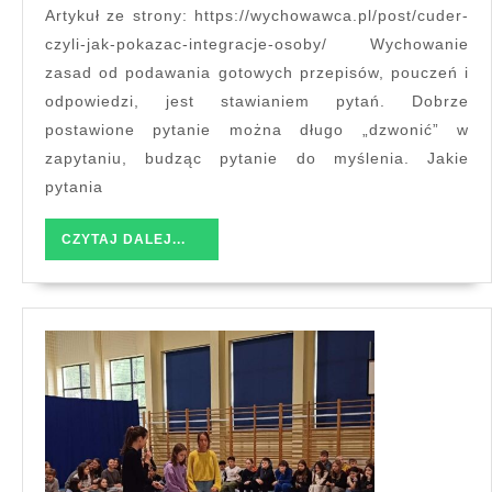
pokazać
Artykuł ze strony: https://wychowawca.pl/post/cuder-
integrację
czyli-jak-pokazac-integracje-osoby/ Wychowanie
osoby
zasad od podawania gotowych przepisów, pouczeń i
odpowiedzi, jest stawianiem pytań. Dobrze
postawione pytanie można długo „dzwonić” w
zapytaniu, budząc pytanie do myślenia. Jakie
pytania
CZYTAJ
CZYTAJ DALEJ...
DALEJ...