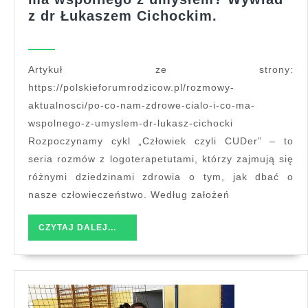
CUDER.
z dr Łukaszem Cichockim.
Po
co
nam
Artykuł ze strony:
zdrowe
https://polskieforumrodzicow.pl/rozmowy-
ciało
aktualnosci/po-co-nam-zdrowe-cialo-i-co-ma-
i
wspolnego-z-umyslem-dr-lukasz-cichocki
co
Rozpoczynamy cykl „Człowiek czyli CUDer” – to
ma
seria rozmów z logoterapetutami, którzy zajmują się
wspólnego
różnymi dziedzinami zdrowia o tym, jak dbać o
z
nasze człowieczeństwo. Według założeń
umysłem? W
z
CZYTAJ
dr
CZYTAJ DALEJ...
DALEJ...
Łukaszem
Cichockim.