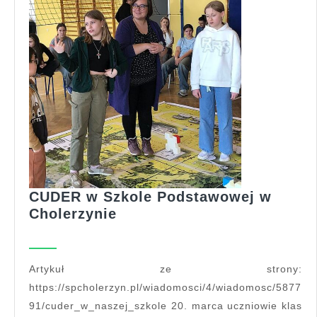
CUDER w Szkole Podstawowej w
CUDER
Cholerzynie
w
Szkole
Podstawowej
Artykuł ze strony:
w
https://spcholerzyn.pl/wiadomosci/4/wiadomosc/5877
Cholerzynie
91/cuder_w_naszej_szkole 20. marca uczniowie klas