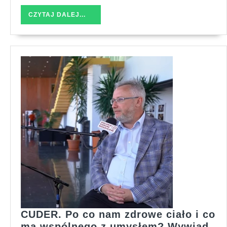
człowieku?
CZYTAJ
CZYTAJ DALEJ...
Jak
DALEJ...
o
nie
dbać?
Człowiek
czyli
CUDER
CUDER. Po co nam zdrowe ciało i co
ma wspólnego z umysłem? Wywiad