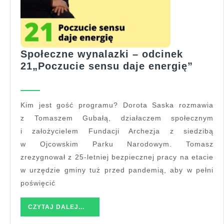
Społeczne wynalazki – odcinek
Społe
21„Poczucie sensu daje energię”
wynal
–
odcin
Kim jest gość programu? Dorota Saska rozmawia
21„Po
z Tomaszem Gubałą, działaczem społecznym
sensu
i założycielem Fundacji Archezja z siedzibą
daje
w Ojcowskim Parku Narodowym. Tomasz
energ
zrezygnował z 25-letniej bezpiecznej pracy na etacie
w urzędzie gminy tuż przed pandemią, aby w pełni
poświęcić
CZYTAJ
CZYTAJ DALEJ...
DALEJ...