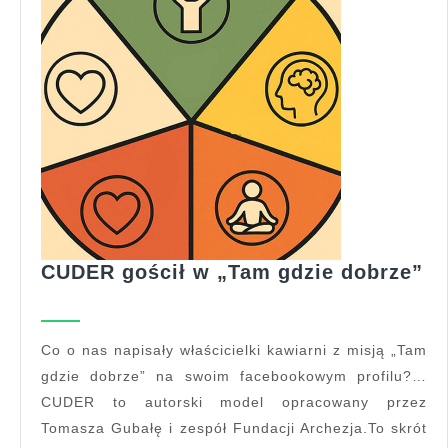
C
CUDER gościł w „Tam gdzie dobrze”
go
w
„
Co o nas napisały właścicielki kawiarni z misją „Tam
gd
gdzie dobrze” na swoim facebookowym profilu?…
do
CUDER to autorski model opracowany przez
Tomasza Gubałę i zespół Fundacji Archezja.To skrót