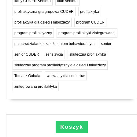
karty CUDER Seniora
klub seniora
profilaktyczna gra grupowa CUDER
profilaktyka
profilaktyka dla dzieci i młodzieży
program CUDER
program profilaktyczny
program profilaktyki zintegrowanej
przeciwdziałanie uzależnieniom behawioralnym
senior
senior CUDER
sens życia
skuteczna profilaktyka
skuteczny program profilaktyczny dla dzieci i młodzieży
Tomasz Gubała
warsztaty dla seniorów
zintegrowana profilaktyka
Koszyk