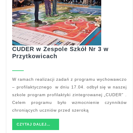
CUDER w Zespole Szkół Nr 3 w
CUDER
Przytkowicach
w
Zespole
Szkół
W ramach realizacji zadań z programu wychowawczo
Nr
– profilaktycznego w dniu 17.04. odbył się w naszej
3
szkole program profilaktyki zintegrowanej „CUDER” .
w
Celem programu było wzmocnienie czynników
Przytkowicach
chroniących uczniów przed szeroką
CZYTAJ
CZYTAJ DALEJ...
DALEJ...