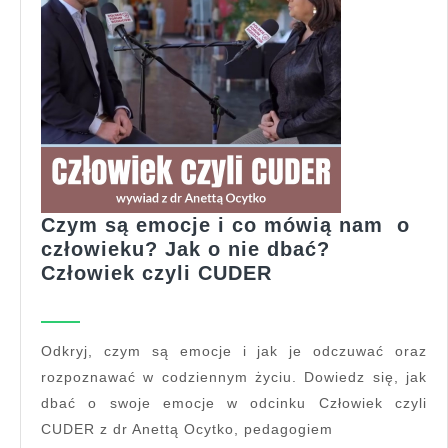
Czym są emocje i co mówią nam o
człowieku? Jak o nie dbać?
Czym
Człowiek czyli CUDER
są
emocje
i
Odkryj, czym są emocje i jak je odczuwać oraz
co
rozpoznawać w codziennym życiu. Dowiedz się, jak
mówią
dbać o swoje emocje w odcinku Człowiek czyli
nam
CUDER z dr Anettą Ocytko, pedagogiem
o