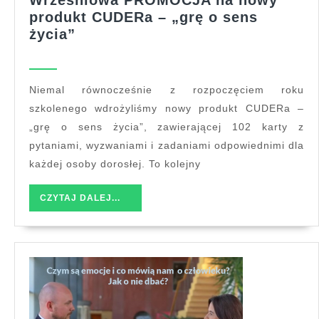
Wrześniowa PROMOCJA na nowy
produkt CUDERa – „grę o sens
Wrześniowa
życia”
PROMOCJA
na
nowy
Niemal równocześnie z rozpoczęciem roku
produkt
szkolenego wdrożyliśmy nowy produkt CUDERa –
CUDERa
„grę o sens życia”, zawierającej 102 karty z
–
pytaniami, wyzwaniami i zadaniami odpowiednimi dla
„grę
każdej osoby dorosłej. To kolejny
o
sens
CZYTAJ
CZYTAJ DALEJ...
życia”
DALEJ...