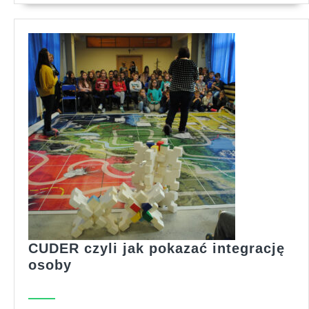
CUDER czyli jak pokazać integrację
CUDER
osoby
czyli
jak