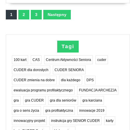
Stronicowanie
1
2
3
Następny
wpisów
Tagi
100 kart
CAS
Centrum Aktywności Seniora
cuder
CUDER dla dorosłych
CUDER SENIORA
CUDER zmienia na dobre
dla każdego
DPS
ewaluacja programu profilaktycznego
FUNDACJA ARCHEZJA
gra
gra CUDER
gra dla seniorów
gra karciana
gra o sens życia
gra profilaktyczna
innowacje 2019
innowacyjny projekt
instrukcja gry SENIOR CUDER
karty