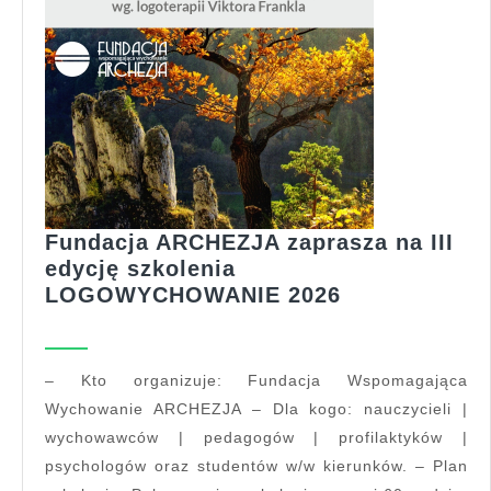
Fundacja ARCHEZJA zaprasza na III
edycję szkolenia
Fundacja
LOGOWYCHOWANIE 2026
ARCHEZJA
zaprasza
na
– Kto organizuje: Fundacja Wspomagająca
III
Wychowanie ARCHEZJA – Dla kogo: nauczycieli |
edycję
wychowawców | pedagogów | profilaktyków |
szkolenia
psychologów oraz studentów w/w kierunków. – Plan
LOGOWYCH